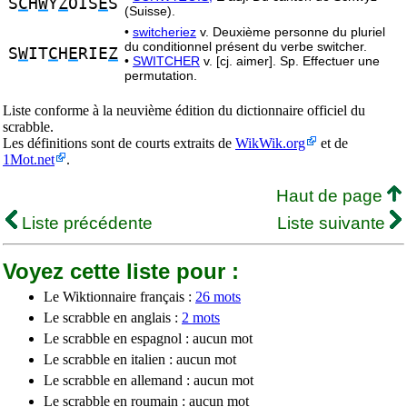
S
C
H
W
Y
Z
OIS
E
S
(Suisse).
•
switcheriez
v. Deuxième personne du pluriel
du conditionnel présent du verbe switcher.
S
W
IT
C
H
E
RIE
Z
•
SWITCHER
v. [cj. aimer]. Sp. Effectuer une
permutation.
Liste conforme à la neuvième édition du dictionnaire officiel du
scrabble.
Les définitions sont de courts extraits de
WikWik.org
et de
1Mot.net
.
Haut de page
Liste précédente
Liste suivante
Voyez cette liste pour :
Le Wiktionnaire français :
26 mots
Le scrabble en anglais :
2 mots
Le scrabble en espagnol : aucun mot
Le scrabble en italien : aucun mot
Le scrabble en allemand : aucun mot
Le scrabble en roumain : aucun mot