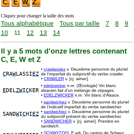
Cliquez pour changer la taille des mots
Tous alphabétique
Tous par taille
7
8
9
10
11
12
13
14
Il y a 5 mots d'onze lettres contenant
C, E, W et Z
•
crawlassiez
v. Deuxième personne du pluriel
C
RA
W
LASSI
EZ
de l’imparfait du subjonctif du verbe crawler.
•
CRAWLER
v. [cj. aimer].
•
edelzwicker
n.m. (Œnologie) Vin blanc
E
DEL
ZW
I
C
KER
alsacien fait d’un mélange de cépages.
•
EDELZWICKER
n.m. Vin blanc d’Alsace.
•
sandwichiez
v. Deuxième personne du pluriel
de l’indicatif imparfait du verbe sandwicher.
•
sandwichiez
v. Deuxième personne du pluriel
SAND
W
I
C
HI
EZ
du subjonctif présent du verbe sandwicher.
•
SANDWICHER
v. [cj. aimer]. Prendre en
sandwich.
•
SCHWYZOIS,
E adj. Du canton de Schwyz