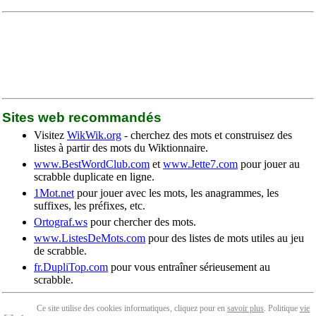
Sites web recommandés
Visitez
WikWik.org
- cherchez des mots et construisez des
listes à partir des mots du Wiktionnaire.
www.BestWordClub.com
et
www.Jette7.com
pour jouer au
scrabble duplicate en ligne.
1Mot.net
pour jouer avec les mots, les anagrammes, les
suffixes, les préfixes, etc.
Ortograf.ws
pour chercher des mots.
www.ListesDeMots.com
pour des listes de mots utiles au jeu
de scrabble.
fr.DupliTop.com
pour vous entraîner sérieusement au
scrabble.
Ce site utilise des cookies informatiques, cliquez pour en
savoir plus
. Politique
vie