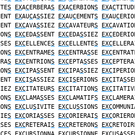
ATE
S
EX
A
C
ERBERA
S
EX
A
C
ERBION
S
EX
A
C
TITUD
SENT
EX
AU
C
A
S
SIEZ
EX
AU
C
EMENT
S
EX
AU
C
ERIO
SENT
EXC
AVA
S
SIEZ
EXC
AVATEUR
S
EXC
AVATIO
ION
S
EXC
EDA
S
SENT
EXC
EDA
S
SIEZ
EXC
EDERIO
S
SES
EXC
ELLENCE
S
EXC
ELLENTE
S
EXC
ELLERA
RON
S
EXC
ENTRAME
S
EXC
ENTRA
S
SE
EXC
ENTRAT
ERA
S
EXC
ENTRION
S
EXC
EPTA
S
SES
EXC
EPTERA
RON
S
EXC
IPA
S
SENT
EXC
IPA
S
SIEZ
EXC
IPERIO
SENT
EXC
I
S
ASSIEZ
EXC
I
S
ERIONS
EXC
ITA
S
SE
SIEZ
EXC
ITATEUR
S
EXC
ITATION
S
EXC
ITATIV
ION
S
EXC
LAMA
S
SES
EXC
LAMATIF
S
EXC
LAMERA
RON
S
EXC
LU
S
IVITE
EXC
LU
S
SIONS
EXC
OMMUNI
NIE
S
EXC
ORIA
S
SES
EXC
ORIERAI
S
EXC
ORIERO
S
SES
EXC
RETERAI
S
EXC
RETERON
S
EXC
RETOIR
ICE
S
EXC
UR
S
IONNA
EXC
UR
S
IONNE
EXC
U
S
ASSE