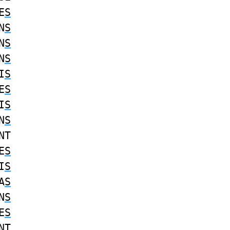
E
S
N
S
N
S
N
S
I
S
E
S
I
S
N
S
NT
E
S
I
S
A
S
N
S
E
S
NT