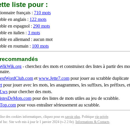
tte liste pour :
ionnaire français :
710 mots
bble en anglais :
122 mots
bble en espagnol :
290 mots
ble en italien :
3 mots
bble en allemand : aucun mot
bble en roumain :
100 mots
b recommandés
WikWik.org
- cherchez des mots et construisez des listes à partir des mo
naire.
stWordClub.com
et
www.Jette7.com
pour jouer au scrabble duplicate 
t
pour jouer avec les mots, les anagrammes, les suffixes, les préfixes, et
f.ws
pour chercher des mots.
stesDeMots.com
pour des listes de mots utiles au jeu de scrabble.
iTop.com
pour vous entraîner sérieusement au scrabble.
tilise des cookies informatiques, cliquez pour en
savoir plus
. Politique
vie privée
.
f Inc. Site web mis à jour le 1 janvier 2024 (v-2.2.0
z
).
Informations & Contacts
.