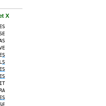
et X
ES
SE
AS
VE
E
S
L
S
ES
ES
IT
RA
ES
SE