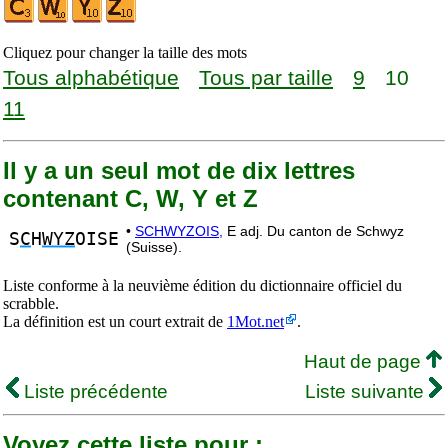
Cliquez pour changer la taille des mots
Tous alphabétique
Tous par taille
9
10
11
Il y a un seul mot de dix lettres
contenant C, W, Y et Z
•
SCHWYZOIS,
E adj. Du canton de Schwyz
S
C
H
WYZ
OISE
(Suisse).
Liste conforme à la neuvième édition du dictionnaire officiel du
scrabble.
La définition est un court extrait de
1Mot.net
.
Haut de page
Liste précédente
Liste suivante
Voyez cette liste pour :