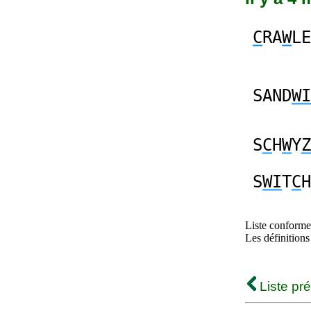
C
RA
W
LE
SAND
WI
S
C
H
W
Y
Z
S
WI
T
C
H
Liste conforme 
Les définitions
Liste pr