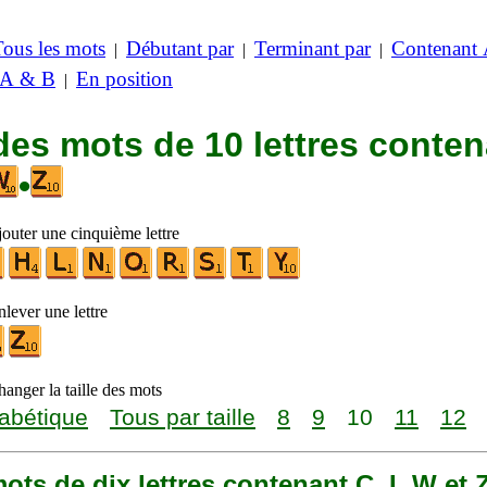
Tous les mots
Débutant par
Terminant par
Contenant
|
|
|
 A & B
En position
|
des mots de 10 lettres conte
•
jouter une cinquième lettre
lever une lettre
anger la taille des mots
abétique
Tous par taille
8
9
10
11
12
 mots de dix lettres contenant C, I, W et 