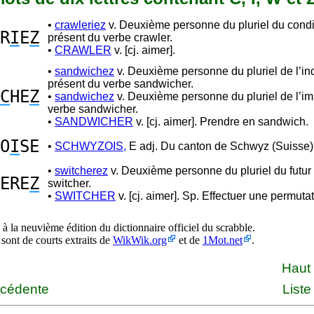
•
crawleriez
v. Deuxième personne du pluriel du condi
R
I
E
Z
présent du verbe crawler.
•
CRAWLER
v. [cj. aimer].
•
sandwichez
v. Deuxième personne du pluriel de l’ind
présent du verbe sandwicher.
C
HE
Z
•
sandwichez
v. Deuxième personne du pluriel de l’im
verbe sandwicher.
•
SANDWICHER
v. [cj. aimer]. Prendre en sandwich.
O
I
SE
•
SCHWYZOIS,
E adj. Du canton de Schwyz (Suisse)
•
switcherez
v. Deuxième personne du pluriel du futur
ERE
Z
switcher.
•
SWITCHER
v. [cj. aimer]. Sp. Effectuer une permutat
à la neuvième édition du dictionnaire officiel du scrabble.
 sont de courts extraits de
WikWik.org
et de
1Mot.net
.
Haut
écédente
Liste