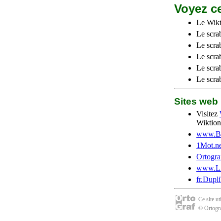
Voyez ce
Le Wikt
Le scra
Le scra
Le scrab
Le scra
Le scra
Sites we
Visitez
Wiktion
www.Be
1Mot.ne
Ortogra
www.Li
fr.Dupl
Ce site u
© Ortogra