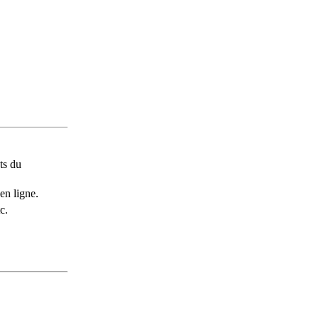
ts du
en ligne.
c.