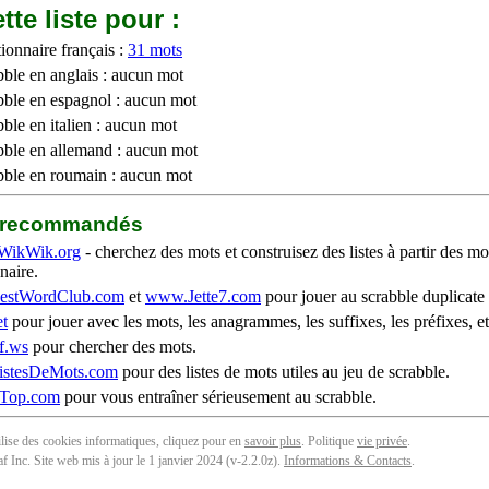
tte liste pour :
ionnaire français :
31 mots
bble en anglais : aucun mot
bble en espagnol : aucun mot
ble en italien : aucun mot
bble en allemand : aucun mot
bble en roumain : aucun mot
b recommandés
WikWik.org
- cherchez des mots et construisez des listes à partir des mo
naire.
stWordClub.com
et
www.Jette7.com
pour jouer au scrabble duplicate 
t
pour jouer avec les mots, les anagrammes, les suffixes, les préfixes, et
f.ws
pour chercher des mots.
stesDeMots.com
pour des listes de mots utiles au jeu de scrabble.
iTop.com
pour vous entraîner sérieusement au scrabble.
tilise des cookies informatiques, cliquez pour en
savoir plus
. Politique
vie privée
.
f Inc. Site web mis à jour le 1 janvier 2024 (v-2.2.0
z
).
Informations & Contacts
.