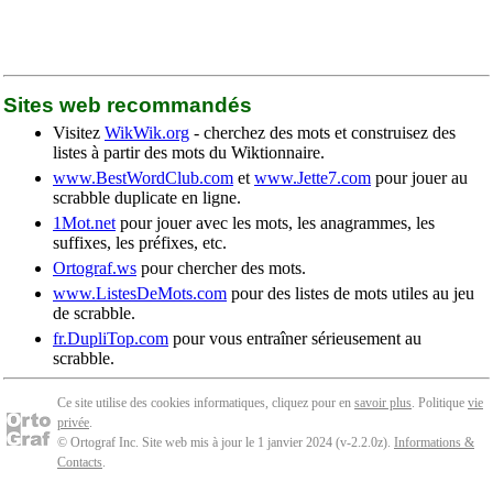
Sites web recommandés
Visitez
WikWik.org
- cherchez des mots et construisez des
listes à partir des mots du Wiktionnaire.
www.BestWordClub.com
et
www.Jette7.com
pour jouer au
scrabble duplicate en ligne.
1Mot.net
pour jouer avec les mots, les anagrammes, les
suffixes, les préfixes, etc.
Ortograf.ws
pour chercher des mots.
www.ListesDeMots.com
pour des listes de mots utiles au jeu
de scrabble.
fr.DupliTop.com
pour vous entraîner sérieusement au
scrabble.
Ce site utilise des cookies informatiques, cliquez pour en
savoir plus
. Politique
vie
privée
.
© Ortograf Inc. Site web mis à jour le 1 janvier 2024 (v-2.2.0
z
).
Informations &
Contacts
.