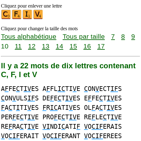
Cliquez pour enlever une lettre
Cliquez pour changer la taille des mots
Tous alphabétique
Tous par taille
7
8
9
10
11
12
13
14
15
16
17
Il y a 22 mots de dix lettres contenant
C, F, I et V
A
F
FE
C
T
IV
ES A
F
FL
IC
TI
V
E
C
ON
V
ECT
IF
S
C
ON
V
ULS
IF
S DE
F
E
C
T
IV
ES E
F
FE
C
T
IV
ES
F
A
C
T
I
TI
V
ES
F
R
IC
ATI
V
ES OL
F
A
C
T
IV
ES
PER
F
E
C
T
IV
E PRO
F
E
C
T
IV
E RE
F
LE
C
T
IV
E
RE
F
RA
C
T
IV
E
VI
NDI
C
ATI
F
V
O
CIF
ERAIS
V
O
CIF
ERAIT
V
O
CIF
ERANT
V
O
CIF
EREES