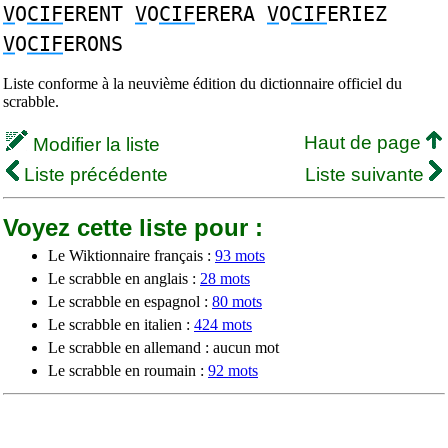
V
O
CIF
ERENT
V
O
CIF
ERERA
V
O
CIF
ERIEZ
V
O
CIF
ERONS
Liste conforme à la neuvième édition du dictionnaire officiel du
scrabble.
Haut de page
Modifier la liste
Liste précédente
Liste suivante
Voyez cette liste pour :
Le Wiktionnaire français :
93 mots
Le scrabble en anglais :
28 mots
Le scrabble en espagnol :
80 mots
Le scrabble en italien :
424 mots
Le scrabble en allemand : aucun mot
Le scrabble en roumain :
92 mots