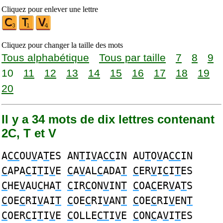
Cliquez pour enlever une lettre
Cliquez pour changer la taille des mots
Tous alphabétique
Tous par taille
7
8
9
10
11
12
13
14
15
16
17
18
19
20
Il y a 34 mots de dix lettres contenant
2C, T et V
A
CC
OU
V
A
T
ES AN
T
I
V
A
CC
IN AU
T
O
V
A
CC
IN
C
APA
C
I
T
I
V
E
C
A
V
AL
C
ADA
T
C
ER
V
I
C
I
T
ES
C
HE
V
AU
C
HA
T
C
IR
C
ON
V
IN
T
C
OA
C
ER
V
A
T
S
C
OE
C
RI
V
AI
T
C
OE
C
RI
V
AN
T
C
OE
C
RI
V
EN
T
C
OER
C
I
T
I
V
E
C
OLLE
CT
I
V
E
C
ON
C
A
V
I
T
ES