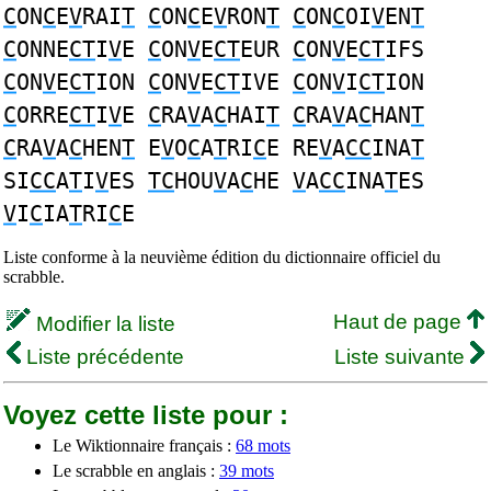
C
ON
C
E
V
RAI
T
C
ON
C
E
V
RON
T
C
ON
C
OI
V
EN
T
C
ONNE
CT
I
V
E
C
ON
V
E
CT
EUR
C
ON
V
E
CT
IFS
C
ON
V
E
CT
ION
C
ON
V
E
CT
IVE
C
ON
V
I
CT
ION
C
ORRE
CT
I
V
E
C
RA
V
A
C
HAI
T
C
RA
V
A
C
HAN
T
C
RA
V
A
C
HEN
T
E
V
O
C
A
T
RI
C
E RE
V
A
CC
INA
T
SI
CC
A
T
I
V
ES
TC
HOU
V
A
C
HE
V
A
CC
INA
T
ES
V
I
C
IA
T
RI
C
E
Liste conforme à la neuvième édition du dictionnaire officiel du
scrabble.
Haut de page
Modifier la liste
Liste précédente
Liste suivante
Voyez cette liste pour :
Le Wiktionnaire français :
68 mots
Le scrabble en anglais :
39 mots