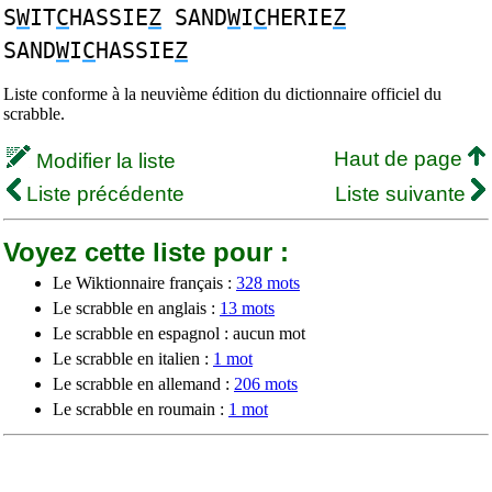
S
W
IT
C
HASSIE
Z
SAND
W
I
C
HERIE
Z
SAND
W
I
C
HASSIE
Z
Liste conforme à la neuvième édition du dictionnaire officiel du
scrabble.
Haut de page
Modifier la liste
Liste précédente
Liste suivante
Voyez cette liste pour :
Le Wiktionnaire français :
328 mots
Le scrabble en anglais :
13 mots
Le scrabble en espagnol : aucun mot
Le scrabble en italien :
1 mot
Le scrabble en allemand :
206 mots
Le scrabble en roumain :
1 mot