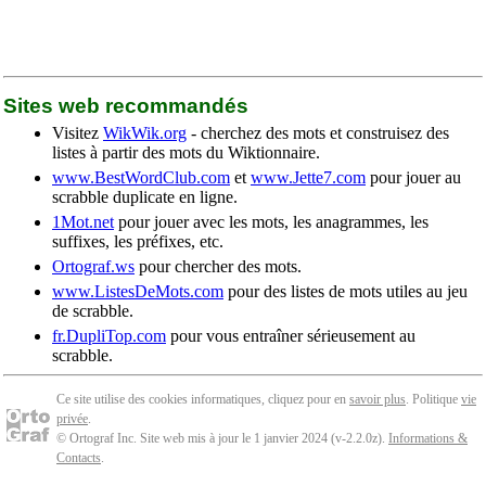
Sites web recommandés
Visitez
WikWik.org
- cherchez des mots et construisez des
listes à partir des mots du Wiktionnaire.
www.BestWordClub.com
et
www.Jette7.com
pour jouer au
scrabble duplicate en ligne.
1Mot.net
pour jouer avec les mots, les anagrammes, les
suffixes, les préfixes, etc.
Ortograf.ws
pour chercher des mots.
www.ListesDeMots.com
pour des listes de mots utiles au jeu
de scrabble.
fr.DupliTop.com
pour vous entraîner sérieusement au
scrabble.
Ce site utilise des cookies informatiques, cliquez pour en
savoir plus
. Politique
vie
privée
.
© Ortograf Inc. Site web mis à jour le 1 janvier 2024 (v-2.2.0
z
).
Informations &
Contacts
.