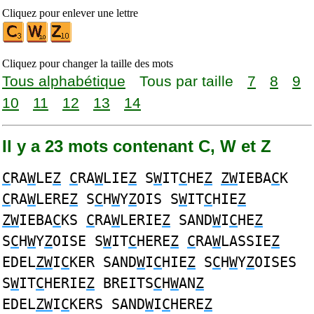
Cliquez pour enlever une lettre
Cliquez pour changer la taille des mots
Tous alphabétique
Tous par taille
7
8
9
10
11
12
13
14
Il y a 23 mots contenant C, W et Z
C
RA
W
LE
Z
C
RA
W
LIE
Z
S
W
IT
C
HE
Z
ZW
IEBA
C
K
C
RA
W
LERE
Z
S
C
H
W
Y
Z
OIS S
W
IT
C
HIE
Z
ZW
IEBA
C
KS
C
RA
W
LERIE
Z
SAND
W
I
C
HE
Z
S
C
H
W
Y
Z
OISE S
W
IT
C
HERE
Z
C
RA
W
LASSIE
Z
EDEL
ZW
I
C
KER SAND
W
I
C
HIE
Z
S
C
H
W
Y
Z
OISES
S
W
IT
C
HERIE
Z
BREITS
C
H
W
AN
Z
EDEL
ZW
I
C
KERS SAND
W
I
C
HERE
Z