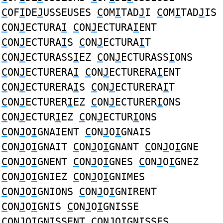
C
OF
I
DE
J
USSEUSES
C
OM
I
TAD
J
I
C
OM
I
TAD
J
IS
C
ON
J
ECTURA
I
C
ON
J
ECTURA
I
ENT
C
ON
J
ECTURA
I
S
C
ON
J
ECTURA
I
T
C
ON
J
ECTURASS
I
EZ
C
ON
J
ECTURASS
I
ONS
C
ON
J
ECTURERA
I
C
ON
J
ECTURERA
I
ENT
C
ON
J
ECTURERA
I
S
C
ON
J
ECTURERA
I
T
C
ON
J
ECTURER
I
EZ
C
ON
J
ECTURER
I
ONS
C
ON
J
ECTUR
I
EZ
C
ON
J
ECTUR
I
ONS
C
ON
J
O
I
GNAIENT
C
ON
J
O
I
GNAIS
C
ON
J
O
I
GNAIT
C
ON
J
O
I
GNANT
C
ON
J
O
I
GNE
C
ON
J
O
I
GNENT
C
ON
J
O
I
GNES
C
ON
J
O
I
GNEZ
C
ON
J
O
I
GNIEZ
C
ON
J
O
I
GNIMES
C
ON
J
O
I
GNIONS
C
ON
J
O
I
GNIRENT
C
ON
J
O
I
GNIS
C
ON
J
O
I
GNISSE
C
ON
J
O
I
GNISSENT
C
ON
J
O
I
GNISSES