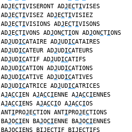
AD
J
E
C
T
I
VISERONT AD
J
E
C
T
I
VISES
AD
J
E
C
T
I
VISEZ AD
J
E
C
T
I
VISIEZ
AD
J
E
C
T
I
VISIONS AD
J
E
C
T
I
VISONS
AD
J
E
C
T
I
VONS AD
J
ON
C
T
I
ON AD
J
ON
C
T
I
ONS
AD
J
UD
IC
ATAIRE AD
J
UD
IC
ATAIRES
AD
J
UD
IC
ATEUR AD
J
UD
IC
ATEURS
AD
J
UD
IC
ATIF AD
J
UD
IC
ATIFS
AD
J
UD
IC
ATION AD
J
UD
IC
ATIONS
AD
J
UD
IC
ATIVE AD
J
UD
IC
ATIVES
AD
J
UD
IC
ATRICE AD
J
UD
IC
ATRICES
A
J
A
C
C
I
EN A
J
A
C
C
I
ENNE A
J
A
C
C
I
ENNES
A
J
A
C
C
I
ENS A
J
A
C
C
I
O A
J
A
C
C
I
OS
ANT
I
PRO
J
E
C
TION ANT
I
PRO
J
E
C
TIONS
BA
J
O
CI
EN BA
J
O
CI
ENNE BA
J
O
CI
ENNES
BA
J
O
CI
ENS B
IJ
E
C
TIF B
IJ
E
C
TIFS