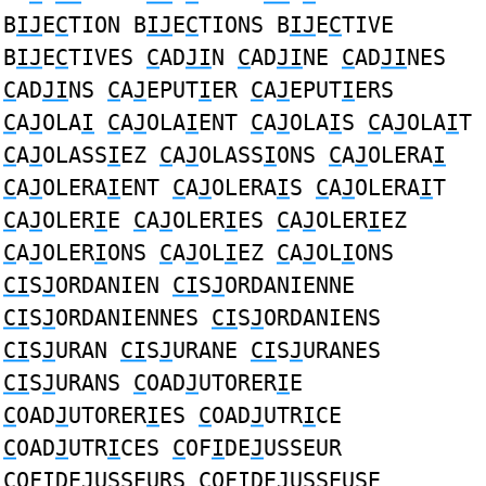
B
IJ
E
C
TION B
IJ
E
C
TIONS B
IJ
E
C
TIVE
B
IJ
E
C
TIVES
C
AD
JI
N
C
AD
JI
NE
C
AD
JI
NES
C
AD
JI
NS
C
A
J
EPUT
I
ER
C
A
J
EPUT
I
ERS
C
A
J
OLA
I
C
A
J
OLA
I
ENT
C
A
J
OLA
I
S
C
A
J
OLA
I
T
C
A
J
OLASS
I
EZ
C
A
J
OLASS
I
ONS
C
A
J
OLERA
I
C
A
J
OLERA
I
ENT
C
A
J
OLERA
I
S
C
A
J
OLERA
I
T
C
A
J
OLER
I
E
C
A
J
OLER
I
ES
C
A
J
OLER
I
EZ
C
A
J
OLER
I
ONS
C
A
J
OL
I
EZ
C
A
J
OL
I
ONS
CI
S
J
ORDANIEN
CI
S
J
ORDANIENNE
CI
S
J
ORDANIENNES
CI
S
J
ORDANIENS
CI
S
J
URAN
CI
S
J
URANE
CI
S
J
URANES
CI
S
J
URANS
C
OAD
J
UTORER
I
E
C
OAD
J
UTORER
I
ES
C
OAD
J
UTR
I
CE
C
OAD
J
UTR
I
CES
C
OF
I
DE
J
USSEUR
C
OF
I
DE
J
USSEURS
C
OF
I
DE
J
USSEUSE