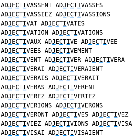
AD
J
E
C
T
I
VASSENT AD
J
E
C
T
I
VASSES
AD
J
E
C
T
I
VASSIEZ AD
J
E
C
T
I
VASSIONS
AD
J
E
C
T
I
VAT AD
J
E
C
T
I
VATES
AD
J
E
C
T
I
VATION AD
J
E
C
T
I
VATIONS
AD
J
E
C
T
I
VAUX AD
J
E
C
T
I
VE AD
J
E
C
T
I
VEE
AD
J
E
C
T
I
VEES AD
J
E
C
T
I
VEMENT
AD
J
E
C
T
I
VENT AD
J
E
C
T
I
VER AD
J
E
C
T
I
VERA
AD
J
E
C
T
I
VERAI AD
J
E
C
T
I
VERAIENT
AD
J
E
C
T
I
VERAIS AD
J
E
C
T
I
VERAIT
AD
J
E
C
T
I
VERAS AD
J
E
C
T
I
VERENT
AD
J
E
C
T
I
VEREZ AD
J
E
C
T
I
VERIEZ
AD
J
E
C
T
I
VERIONS AD
J
E
C
T
I
VERONS
AD
J
E
C
T
I
VERONT AD
J
E
C
T
I
VES AD
J
E
C
T
I
VEZ
AD
J
E
C
T
I
VIEZ AD
J
E
C
T
I
VIONS AD
J
E
C
T
I
VISA
AD
J
E
C
T
I
VISAI AD
J
E
C
T
I
VISAIENT