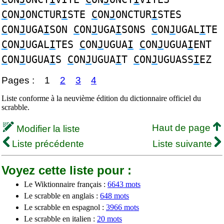
C
ON
J
ONCTUR
I
STE
C
ON
J
ONCTUR
I
STES
C
ON
J
UGA
I
SON
C
ON
J
UGA
I
SONS
C
ON
J
UGAL
I
TE
C
ON
J
UGAL
I
TES
C
ON
J
UGUA
I
C
ON
J
UGUA
I
ENT
C
ON
J
UGUA
I
S
C
ON
J
UGUA
I
T
C
ON
J
UGUASS
I
EZ
Pages :
1
2
3
4
Liste conforme à la neuvième édition du dictionnaire officiel du
scrabble.
Haut de page
Modifier la liste
Liste précédente
Liste suivante
Voyez cette liste pour :
Le Wiktionnaire français :
6643 mots
Le scrabble en anglais :
648 mots
Le scrabble en espagnol :
3966 mots
Le scrabble en italien :
20 mots