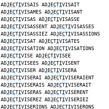
AD
J
E
C
T
I
VISAIS AD
J
E
C
T
I
VISAIT
AD
J
E
C
T
I
VISAMES AD
J
E
C
T
I
VISANT
AD
J
E
C
T
I
VISAS AD
J
E
C
T
I
VISASSE
AD
J
E
C
T
I
VISASSENT AD
J
E
C
T
I
VISASSES
AD
J
E
C
T
I
VISASSIEZ AD
J
E
C
T
I
VISASSIONS
AD
J
E
C
T
I
VISAT AD
J
E
C
T
I
VISATES
AD
J
E
C
T
I
VISATION AD
J
E
C
T
I
VISATIONS
AD
J
E
C
T
I
VISE AD
J
E
C
T
I
VISEE
AD
J
E
C
T
I
VISEES AD
J
E
C
T
I
VISENT
AD
J
E
C
T
I
VISER AD
J
E
C
T
I
VISERA
AD
J
E
C
T
I
VISERAI AD
J
E
C
T
I
VISERAIENT
AD
J
E
C
T
I
VISERAIS AD
J
E
C
T
I
VISERAIT
AD
J
E
C
T
I
VISERAS AD
J
E
C
T
I
VISERENT
AD
J
E
C
T
I
VISEREZ AD
J
E
C
T
I
VISERIEZ
AD
J
E
C
T
I
VISERIONS AD
J
E
C
T
I
VISERONS