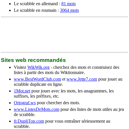
Le scrabble en allemand :
81 mots
Le scrabble en roumain :
3064 mots
Sites web recommandés
Visitez
WikWik.org
- cherchez des mots et construisez des
listes à partir des mots du Wiktionnaire.
www.BestWordClub.com
et
www.Jette7.com
pour jouer au
scrabble duplicate en ligne.
1Mot.net
pour jouer avec les mots, les anagrammes, les
suffixes, les préfixes, etc.
Ortograf.ws
pour chercher des mots.
www.ListesDeMots.com
pour des listes de mots utiles au jeu
de scrabble.
fr.DupliTop.com
pour vous entraîner sérieusement au
scrabble.