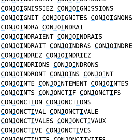
C
ON
J
O
I
GNISSIEZ
C
ON
J
O
I
GNISSIONS
C
ON
J
O
I
GNIT
C
ON
J
O
I
GNITES
C
ON
J
O
I
GNONS
C
ON
J
O
I
NDRA
C
ON
J
O
I
NDRAI
C
ON
J
O
I
NDRAIENT
C
ON
J
O
I
NDRAIS
C
ON
J
O
I
NDRAIT
C
ON
J
O
I
NDRAS
C
ON
J
O
I
NDRE
C
ON
J
O
I
NDREZ
C
ON
J
O
I
NDRIEZ
C
ON
J
O
I
NDRIONS
C
ON
J
O
I
NDRONS
C
ON
J
O
I
NDRONT
C
ON
J
O
I
NS
C
ON
J
O
I
NT
C
ON
J
O
I
NTE
C
ON
J
O
I
NTEMENT
C
ON
J
O
I
NTES
C
ON
J
O
I
NTS
C
ON
J
ONCT
I
F
C
ON
J
ONCT
I
FS
C
ON
J
ONCT
I
ON
C
ON
J
ONCT
I
ONS
C
ON
J
ONCT
I
VAL
C
ON
J
ONCT
I
VALE
C
ON
J
ONCT
I
VALES
C
ON
J
ONCT
I
VAUX
C
ON
J
ONCT
I
VE
C
ON
J
ONCT
I
VES
C
ON
J
ONCT
I
VITE
C
ON
J
ONCT
I
VITES