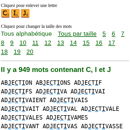
Cliquez pour enlever une lettre
Cliquez pour changer la taille des mots
Tous alphabétique
Tous par taille
5
6
7
8
9
10
11
12
13
14
15
16
17
18
19
20
Il y a 949 mots contenant C, I et J
AB
J
E
C
T
I
ON AB
J
E
C
T
I
ONS AD
J
E
C
T
I
F
AD
J
E
C
T
I
FS AD
J
E
C
T
I
VA AD
J
E
C
T
I
VAI
AD
J
E
C
T
I
VAIENT AD
J
E
C
T
I
VAIS
AD
J
E
C
T
I
VAIT AD
J
E
C
T
I
VAL AD
J
E
C
T
I
VALE
AD
J
E
C
T
I
VALES AD
J
E
C
T
I
VAMES
AD
J
E
C
T
I
VANT AD
J
E
C
T
I
VAS AD
J
E
C
T
I
VASSE