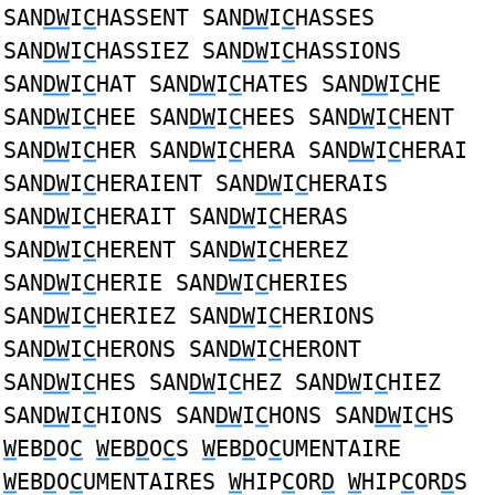
SAN
DW
I
C
HASSENT SAN
DW
I
C
HASSES
SAN
DW
I
C
HASSIEZ SAN
DW
I
C
HASSIONS
SAN
DW
I
C
HAT SAN
DW
I
C
HATES SAN
DW
I
C
HE
SAN
DW
I
C
HEE SAN
DW
I
C
HEES SAN
DW
I
C
HENT
SAN
DW
I
C
HER SAN
DW
I
C
HERA SAN
DW
I
C
HERAI
SAN
DW
I
C
HERAIENT SAN
DW
I
C
HERAIS
SAN
DW
I
C
HERAIT SAN
DW
I
C
HERAS
SAN
DW
I
C
HERENT SAN
DW
I
C
HEREZ
SAN
DW
I
C
HERIE SAN
DW
I
C
HERIES
SAN
DW
I
C
HERIEZ SAN
DW
I
C
HERIONS
SAN
DW
I
C
HERONS SAN
DW
I
C
HERONT
SAN
DW
I
C
HES SAN
DW
I
C
HEZ SAN
DW
I
C
HIEZ
SAN
DW
I
C
HIONS SAN
DW
I
C
HONS SAN
DW
I
C
HS
W
EB
D
O
C
W
EB
D
O
C
S
W
EB
D
O
C
UMENTAIRE
W
EB
D
O
C
UMENTAIRES
W
HIP
C
OR
D
W
HIP
C
OR
D
S