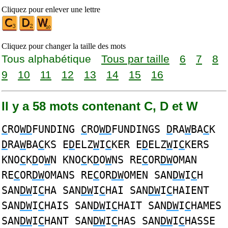
Cliquez pour enlever une lettre
Cliquez pour changer la taille des mots
Tous alphabétique
Tous par taille
6
7
8
9
10
11
12
13
14
15
16
Il y a 58 mots contenant C, D et W
C
RO
WD
FUNDING
C
RO
WD
FUNDINGS
D
RA
W
BA
C
K
D
RA
W
BA
C
KS E
D
ELZ
W
I
C
KER E
D
ELZ
W
I
C
KERS
KNO
C
K
D
O
W
N KNO
C
K
D
O
W
NS RE
C
OR
DW
OMAN
RE
C
OR
DW
OMANS RE
C
OR
DW
OMEN SAN
DW
I
C
H
SAN
DW
I
C
HA SAN
DW
I
C
HAI SAN
DW
I
C
HAIENT
SAN
DW
I
C
HAIS SAN
DW
I
C
HAIT SAN
DW
I
C
HAMES
SAN
DW
I
C
HANT SAN
DW
I
C
HAS SAN
DW
I
C
HASSE