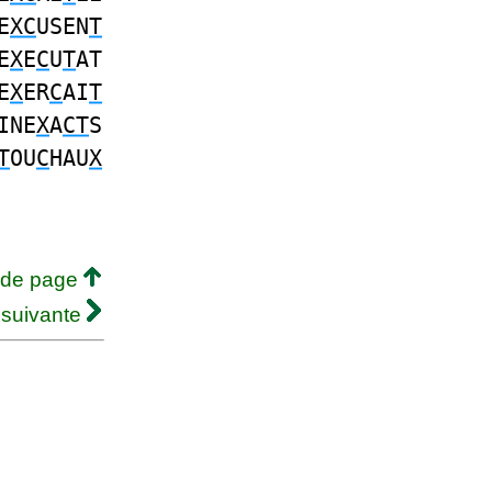
E
XC
USEN
T
E
X
E
C
U
T
AT
E
X
ER
C
AI
T
INE
X
A
CT
S
T
OU
C
HAU
X
 de page
 suivante