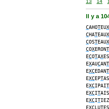
13
14
Il y a 1
C
AHO
T
EU
C
HA
T
EAU
C
OS
T
EAU
C
O
X
ERON
E
C
O
T
A
X
E
E
X
AU
C
AN
E
XC
EDAN
E
XC
EP
T
A
E
XC
IPAI
E
XC
I
T
AI
E
XC
I
T
IE
E
XC
LU
T
E