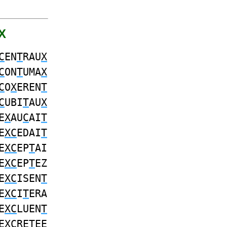
 X
C
EN
T
RAU
X
C
ON
T
UMA
X
C
O
X
EREN
T
C
UBI
T
AU
X
E
X
AU
C
AI
T
E
XC
EDAI
T
E
XC
EP
T
AI
E
XC
EP
T
EZ
E
XC
ISEN
T
E
XC
I
T
ERA
E
XC
LUEN
T
E
XC
RE
T
EE