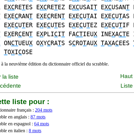
R E
XC
RE
T
ES E
XC
RE
T
EZ E
XC
USAI
T
E
XC
USAN
T
T
E
X
E
C
RAN
T
E
X
E
C
REN
T
E
X
E
C
U
T
AI E
X
E
C
U
T
AS 
E E
X
E
C
U
T
ER E
X
E
C
U
T
ES E
X
E
C
U
T
EZ E
X
E
C
U
T
IF 
T
E
X
ER
C
EN
T
E
X
PLI
C
I
T
FA
CT
IEU
X
INE
X
A
CT
E 
X
ON
CT
UEU
X
O
X
Y
C
RA
T
S S
C
RO
T
AU
X
T
A
X
A
C
EES
E
T
O
X
I
C
OSE
à la neuvième édition du dictionnaire officiel du scrabble.
Haut
la liste
écédente
Liste
tte liste pour :
ionnaire français :
204 mots
bble en anglais :
87 mots
bble en espagnol :
64 mots
ble en italien :
8 mots