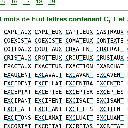
15
16
17
18
19
04 mots de huit lettres contenant C, T et
X
C
API
T
AU
X
C
API
T
EU
X
C
AP
T
IEU
X
C
AS
T
RAU
X
X
C
OE
X
IS
T
A
C
OE
X
IS
T
E
C
OMA
T
EU
X
C
ON
T
E
X
TE
X
C
O
T
IDAU
X
C
OU
T
EAU
X
C
O
X
AIEN
T
C
O
X
ERAI
T
T
C
RIS
T
AU
X
C
RO
T
TEU
X
C
ROU
T
EU
X
C
RUS
T
AU
X
S EPA
CT
AU
X
E
X
A
CT
EUR E
X
A
CT
ION E
X
AR
C
HA
T
T
E
X
AU
C
EN
T
E
XC
AVAI
T
E
XC
AVAN
T
E
XC
AVEN
T
T
E
XC
EDEN
T
E
XC
ELLA
T
E
XC
EN
T
RA E
XC
EN
T
RE 
S E
XC
EP
T
AT E
XC
EP
T
EE E
XC
EP
T
ER E
XC
EP
T
ES 
T
E
XC
IPAN
T
E
XC
IPEN
T
E
XC
ISAI
T
E
XC
ISAN
T
S E
XC
I
T
AIT E
XC
I
T
ANT E
XC
I
T
EES E
XC
I
T
ENT 
Z E
XC
I
T
ONS E
XC
LAMA
T
E
XC
LUAI
T
E
XC
LUAN
T
S E
XC
ORIA
T
E
XC
RE
T
AI E
XC
RE
T
AS E
XC
RE
T
AT 