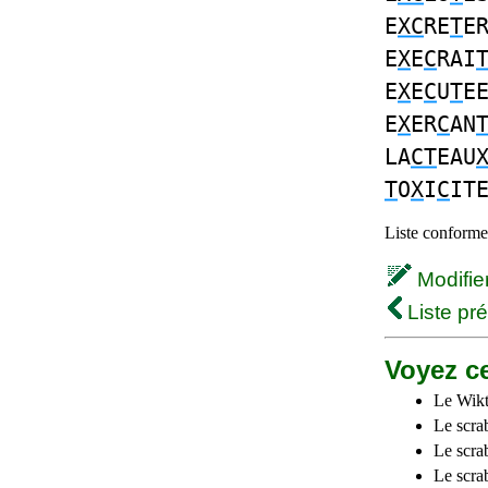
E
XC
RE
T
E
E
X
E
C
RAI
E
X
E
C
U
T
E
E
X
ER
C
AN
LA
CT
EAU
T
O
X
I
C
IT
Liste conforme 
Modifier 
Liste pr
Voyez ce
Le Wikt
Le scra
Le scra
Le scrab