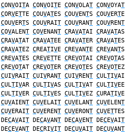
C
ON
V
OI
T
A
C
ON
V
OI
T
E
C
ON
V
OLA
T
C
ON
V
OYA
T
C
OR
V
E
T
TE
C
OU
V
A
T
ES
C
OU
V
EN
T
S
C
OU
V
ER
T
E
C
OU
V
ER
T
S
C
OU
V
RAI
T
C
OU
V
RAN
T
C
OU
V
REN
T
C
O
V
ALEN
T
C
O
V
ENAN
T
C
RA
V
A
T
AI
C
RA
V
A
T
AS
C
RA
V
A
T
AT
C
RA
V
A
T
EE
C
RA
V
A
T
ER
C
RA
V
A
T
ES
C
RA
V
A
T
EZ
C
REA
T
I
V
E
C
RE
V
AN
T
E
C
RE
V
AN
T
S
C
RE
V
A
T
ES
C
RE
V
E
T
TE
C
RE
V
O
T
AI
C
RE
V
O
T
AS
C
RE
V
O
T
AT
C
RE
V
O
T
ER
C
RE
V
O
T
ES
C
RE
V
O
T
EZ
C
UI
V
RAI
T
C
UI
V
RAN
T
C
UI
V
REN
T
C
UL
T
I
V
AI
C
UL
T
I
V
AR
C
UL
T
I
V
AS
C
UL
T
I
V
AT
C
UL
T
I
V
EE
C
UL
T
I
V
ER
C
UL
T
I
V
ES
C
UL
T
I
V
EZ
C
URA
T
I
V
E
C
U
V
AIEN
T
C
U
V
ELAI
T
C
U
V
ELAN
T
C
U
V
ELEN
T
C
U
V
ERAI
T
C
U
V
EREN
T
C
U
V
ERON
T
C
U
V
E
T
TES
DE
C
A
V
AI
T
DE
C
A
V
AN
T
DE
C
A
V
EN
T
DE
C
E
V
AI
T
DE
C
E
V
AN
T
DE
C
RI
V
I
T
DE
C
U
V
AI
T
DE
C
U
V
AN
T