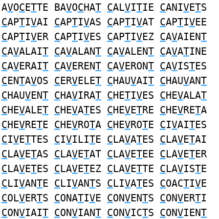
A
V
O
C
E
T
TE BA
V
O
C
HA
T
C
AL
V
I
T
IE
C
ANI
V
E
T
S
C
AP
T
I
V
AI
C
AP
T
I
V
AS
C
AP
T
I
V
AT
C
AP
T
I
V
EE
C
AP
T
I
V
ER
C
AP
T
I
V
ES
C
AP
T
I
V
EZ
C
A
V
AIEN
T
C
A
V
ALAI
T
C
A
V
ALAN
T
C
A
V
ALEN
T
C
A
V
A
T
INE
C
A
V
ERAI
T
C
A
V
EREN
T
C
A
V
ERON
T
C
A
V
IS
T
ES
C
EN
T
A
V
OS
C
ER
V
ELE
T
C
HAU
V
AI
T
C
HAU
V
AN
T
C
HAU
V
EN
T
C
HA
V
IRA
T
C
HE
T
I
V
ES
C
HE
V
ALA
T
C
HE
V
ALE
T
C
HE
V
A
T
ES
C
HE
V
E
T
RE
C
HE
V
RE
T
A
C
HE
V
RE
T
E
C
HE
V
RO
T
A
C
HE
V
RO
T
E
C
I
V
AI
T
ES
C
I
V
E
T
TES
C
I
V
ILI
T
E
C
LA
V
A
T
ES
C
LA
V
E
T
AI
C
LA
V
E
T
AS
C
LA
V
E
T
AT
C
LA
V
E
T
EE
C
LA
V
E
T
ER
C
LA
V
E
T
ES
C
LA
V
E
T
EZ
C
LA
V
E
T
TE
C
LA
V
IS
T
E
C
LI
V
AN
T
E
C
LI
V
AN
T
S
C
LI
V
A
T
ES
C
OAC
T
I
V
E
C
OL
V
ER
T
S
C
ONA
T
I
V
E
C
ON
V
EN
T
S
C
ON
V
ER
T
I
C
ON
V
IAI
T
C
ON
V
IAN
T
C
ON
V
IC
T
S
C
ON
V
IEN
T