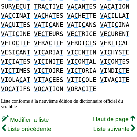
SUR
V
E
C
U
T
T
RA
C
TI
V
E
V
A
C
AN
T
ES
V
A
C
A
T
ION
V
A
C
CINA
T
V
A
C
HA
T
ES
V
A
C
HE
T
TE
V
A
C
ILLA
T
V
A
C
UI
T
ES
V
A
T
I
C
ANE
V
A
T
I
C
ANS
V
A
T
I
C
INA
V
A
T
I
C
INE
V
E
CT
EURS
V
E
CT
RICE
V
E
C
UREN
T
V
ELO
C
I
T
E
V
ERA
C
I
T
E
V
ERDI
CT
S
V
ER
T
I
C
AL
V
ESI
C
AN
T
V
I
C
ARIA
T
V
I
C
EN
T
IN
V
I
C
HYS
T
E
V
I
C
IA
T
ES
V
I
C
INI
T
E
V
I
C
OM
T
AL
V
I
C
OM
T
ES
V
I
CT
IMES
V
I
CT
OIRE
V
I
CT
ORIA
V
INDI
CT
E
V
IOLA
C
A
T
V
I
T
A
C
EES
V
I
T
I
C
OLE
V
IVA
C
I
T
E
V
O
C
A
T
IFS
V
O
C
A
T
ION
V
ORA
C
I
T
E
Liste conforme à la neuvième édition du dictionnaire officiel du
scrabble.
Haut de page
Modifier la liste
Liste précédente
Liste suivante