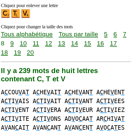
Cliquez pour enlever une lettre
Cliquez pour changer la taille des mots
Tous alphabétique
Tous par taille
5
6
7
8
9
10
11
12
13
14
15
16
17
18
19
20
Il y a 239 mots de huit lettres
contenant C, T et V
A
C
COU
V
A
T
A
C
HE
V
AI
T
A
C
HE
V
AN
T
A
C
HE
V
EN
T
A
CT
I
V
AIS A
CT
I
V
AIT A
CT
I
V
ANT A
CT
I
V
EES
A
CT
I
V
ENT A
CT
I
V
ERA A
CT
I
V
EUR A
CT
I
V
IEZ
A
CT
I
V
ITE A
CT
I
V
ONS AD
V
O
C
AA
T
AR
C
HI
V
A
T
A
V
AN
C
AI
T
A
V
AN
C
AN
T
A
V
AN
C
EN
T
A
V
O
C
A
T
ES