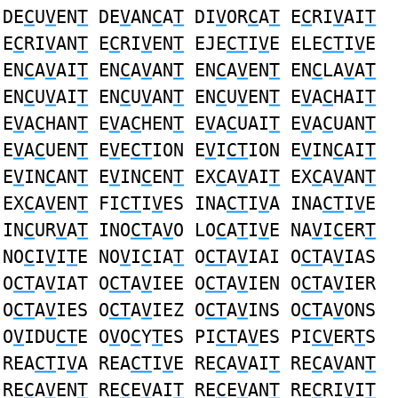
DE
C
U
V
EN
T
DE
V
AN
C
A
T
DI
V
OR
C
A
T
E
C
RI
V
AI
T
E
C
RI
V
AN
T
E
C
RI
V
EN
T
EJE
CT
I
V
E ELE
CT
I
V
E
EN
C
A
V
AI
T
EN
C
A
V
AN
T
EN
C
A
V
EN
T
EN
C
LA
V
A
T
EN
C
U
V
AI
T
EN
C
U
V
AN
T
EN
C
U
V
EN
T
E
V
A
C
HAI
T
E
V
A
C
HAN
T
E
V
A
C
HEN
T
E
V
A
C
UAI
T
E
V
A
C
UAN
T
E
V
A
C
UEN
T
E
V
E
CT
ION E
V
I
CT
ION E
V
IN
C
AI
T
E
V
IN
C
AN
T
E
V
IN
C
EN
T
EX
C
A
V
AI
T
EX
C
A
V
AN
T
EX
C
A
V
EN
T
FI
CT
I
V
ES INA
CT
I
V
A INA
CT
I
V
E
IN
C
UR
V
A
T
INO
CT
A
V
O LO
C
A
T
I
V
E NA
V
I
C
ER
T
NO
C
I
V
I
T
E NO
V
I
C
IA
T
O
CT
A
V
IAI O
CT
A
V
IAS
O
CT
A
V
IAT O
CT
A
V
IEE O
CT
A
V
IEN O
CT
A
V
IER
O
CT
A
V
IES O
CT
A
V
IEZ O
CT
A
V
INS O
CT
A
V
ONS
O
V
IDU
CT
E O
V
O
C
Y
T
ES PI
CT
A
V
ES PI
CV
ER
T
S
REA
CT
I
V
A REA
CT
I
V
E RE
C
A
V
AI
T
RE
C
A
V
AN
T
RE
C
A
V
EN
T
RE
C
E
V
AI
T
RE
C
E
V
AN
T
RE
C
RI
V
I
T