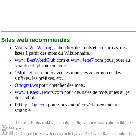
Sites web recommandés
Visitez
WikWik.org
- cherchez des mots et construisez des
listes à partir des mots du Wiktionnaire.
www.BestWordClub.com
et
www.Jette7.com
pour jouer au
scrabble duplicate en ligne.
1Mot.net
pour jouer avec les mots, les anagrammes, les
suffixes, les préfixes, etc.
Ortograf.ws
pour chercher des mots.
www.ListesDeMots.com
pour des listes de mots utiles au jeu
de scrabble.
fr.DupliTop.com
pour vous entraîner sérieusement au
scrabble.
Ce site utilise des cookies informatiques, cliquez pour en
savoir plus
. Politique
vie
privée
.
© Ortograf Inc. Site web mis à jour le 1 janvier 2024 (v-2.2.0
z
).
Informations &