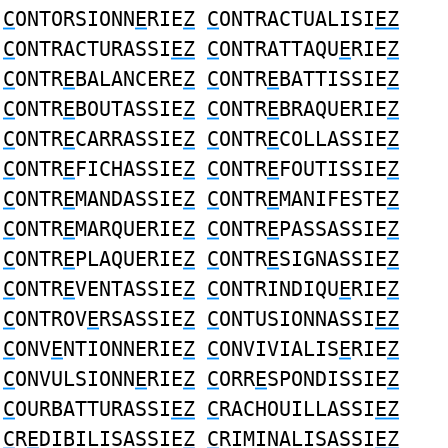
C
ONTORSIONN
E
RIE
Z
C
ONTRACTUALISI
EZ
C
ONTRACTURASSI
EZ
C
ONTRATTAQU
E
RIE
Z
C
ONTR
E
BALANCERE
Z
C
ONTR
E
BATTISSIE
Z
C
ONTR
E
BOUTASSIE
Z
C
ONTR
E
BRAQUERIE
Z
C
ONTR
E
CARRASSIE
Z
C
ONTR
E
COLLASSIE
Z
C
ONTR
E
FICHASSIE
Z
C
ONTR
E
FOUTISSIE
Z
C
ONTR
E
MANDASSIE
Z
C
ONTR
E
MANIFESTE
Z
C
ONTR
E
MARQUERIE
Z
C
ONTR
E
PASSASSIE
Z
C
ONTR
E
PLAQUERIE
Z
C
ONTR
E
SIGNASSIE
Z
C
ONTR
E
VENTASSIE
Z
C
ONTRINDIQU
E
RIE
Z
C
ONTROV
E
RSASSIE
Z
C
ONTUSIONNASSI
EZ
C
ONV
E
NTIONNERIE
Z
C
ONVIVIALIS
E
RIE
Z
C
ONVULSIONN
E
RIE
Z
C
ORR
E
SPONDISSIE
Z
C
OURBATTURASSI
EZ
C
RACHOUILLASSI
EZ
C
R
E
DIBILISASSIE
Z
C
RIMINALISASSI
EZ