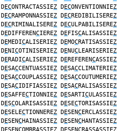
D
EC
ONTRACTASSIE
Z
D
EC
ONVENTIONNIE
Z
D
EC
RAMPONNASSIE
Z
D
EC
REDIBILISERE
Z
D
EC
RIMINALISERE
Z
D
EC
ULPABILISERE
Z
D
E
DIFFEREN
C
IERE
Z
D
E
FIS
C
ALISASSIE
Z
D
E
MEDI
C
ALISERIE
Z
D
E
MO
C
RATISASSIE
Z
D
E
NI
C
OTINISERIE
Z
D
E
NU
C
LEARISERIE
Z
D
E
RADI
C
ALISERIE
Z
D
E
REFEREN
C
ASSIE
Z
D
E
SA
C
CENTUASSIE
Z
D
E
SA
C
CLIMATERIE
Z
D
E
SA
C
COUPLASSIE
Z
D
E
SA
C
COUTUMERIE
Z
D
E
SA
C
IDIFIASSIE
Z
D
E
SA
C
RALISASSIE
Z
D
E
SAFFE
C
TIONNIE
Z
D
E
SARTI
C
ULASSIE
Z
D
E
S
C
OLARISASSIE
Z
D
E
SE
C
TORISASSIE
Z
D
E
SELE
C
TIONNERE
Z
D
E
SEN
C
ERCLASSIE
Z
D
E
SEN
C
HAINASSIE
Z
D
E
SEN
C
HANTASSIE
Z
D
E
SEN
C
OMBRASSIE
Z
D
E
SEN
C
RASSASSIE
Z