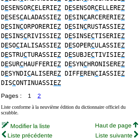
D
E
SENSOR
C
ELERIE
Z
D
E
SENSOR
C
ELLERE
Z
D
E
SES
C
ALADASSIE
Z
D
E
SIN
C
ARCERERIE
Z
D
E
SIN
C
ORPORERIE
Z
D
E
SIN
C
RUSTASSIE
Z
D
E
SINS
C
RIVISSIE
Z
D
E
SINSE
C
TISERIE
Z
D
E
SO
C
IALISASSIE
Z
D
E
SOPER
C
ULASSIE
Z
D
E
STRU
C
TURASSIE
Z
D
E
SUBJE
C
TIVISIE
Z
D
E
SUR
C
HAUFFERIE
Z
D
E
SYN
C
HRONISERE
Z
D
E
SYNDI
C
ALISERE
Z
DIFF
E
REN
C
IASSIE
Z
DIS
C
ONTINUASSI
EZ
Pages :
1
2
Liste conforme à la neuvième édition du dictionnaire officiel du
scrabble.
Haut de page
Modifier la liste
Liste précédente
Liste suivante