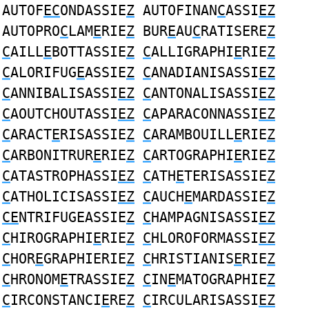
AUTOF
EC
ONDASSIE
Z
AUTOFINAN
C
ASSI
EZ
AUTOPRO
C
LAM
E
RIE
Z
BUR
E
AU
C
RATISERE
Z
C
AILL
E
BOTTASSIE
Z
C
ALLIGRAPHI
E
RIE
Z
C
ALORIFUG
E
ASSIE
Z
C
ANADIANISASSI
EZ
C
ANNIBALISASSI
EZ
C
ANTONALISASSI
EZ
C
AOUTCHOUTASSI
EZ
C
APARACONNASSI
EZ
C
ARACT
E
RISASSIE
Z
C
ARAMBOUILL
E
RIE
Z
C
ARBONITRUR
E
RIE
Z
C
ARTOGRAPHI
E
RIE
Z
C
ATASTROPHASSI
EZ
C
ATH
E
TERISASSIE
Z
C
ATHOLICISASSI
EZ
C
AUCH
E
MARDASSIE
Z
CE
NTRIFUGEASSIE
Z
C
HAMPAGNISASSI
EZ
C
HIROGRAPHI
E
RIE
Z
C
HLOROFORMASSI
EZ
C
HOR
E
GRAPHIERIE
Z
C
HRISTIANIS
E
RIE
Z
C
HRONOM
E
TRASSIE
Z
C
IN
E
MATOGRAPHIE
Z
C
IRCONSTANCI
E
RE
Z
C
IRCULARISASSI
EZ