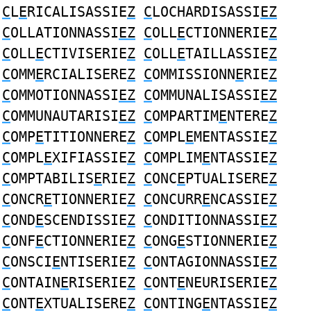
C
L
E
RICALISASSIE
Z
C
LOCHARDISASSI
EZ
C
OLLATIONNASSI
EZ
C
OLL
E
CTIONNERIE
Z
C
OLL
E
CTIVISERIE
Z
C
OLL
E
TAILLASSIE
Z
C
OMM
E
RCIALISERE
Z
C
OMMISSIONN
E
RIE
Z
C
OMMOTIONNASSI
EZ
C
OMMUNALISASSI
EZ
C
OMMUNAUTARISI
EZ
C
OMPARTIM
E
NTERE
Z
C
OMP
E
TITIONNERE
Z
C
OMPL
E
MENTASSIE
Z
C
OMPL
E
XIFIASSIE
Z
C
OMPLIM
E
NTASSIE
Z
C
OMPTABILIS
E
RIE
Z
C
ONC
E
PTUALISERE
Z
C
ONCR
E
TIONNERIE
Z
C
ONCURR
E
NCASSIE
Z
C
OND
E
SCENDISSIE
Z
C
ONDITIONNASSI
EZ
C
ONF
E
CTIONNERIE
Z
C
ONG
E
STIONNERIE
Z
C
ONSCI
E
NTISERIE
Z
C
ONTAGIONNASSI
EZ
C
ONTAIN
E
RISERIE
Z
C
ONT
E
NEURISERIE
Z
C
ONT
E
XTUALISERE
Z
C
ONTING
E
NTASSIE
Z