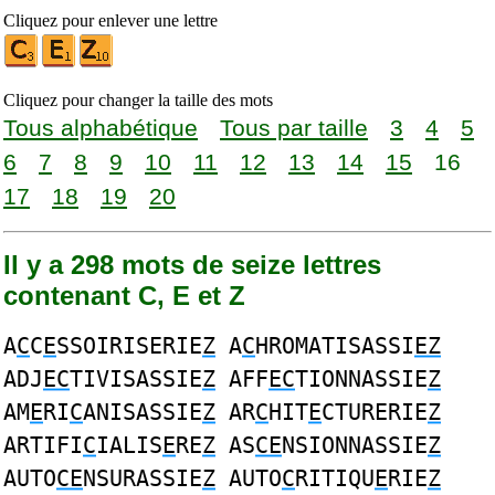
Cliquez pour enlever une lettre
Cliquez pour changer la taille des mots
Tous alphabétique
Tous par taille
3
4
5
6
7
8
9
10
11
12
13
14
15
16
17
18
19
20
Il y a 298 mots de seize lettres
contenant C, E et Z
A
C
C
E
SSOIRISERIE
Z
A
C
HROMATISASSI
EZ
ADJ
EC
TIVISASSIE
Z
AFF
EC
TIONNASSIE
Z
AM
E
RI
C
ANISASSIE
Z
AR
C
HIT
E
CTURERIE
Z
ARTIFI
C
IALIS
E
RE
Z
AS
CE
NSIONNASSIE
Z
AUTO
CE
NSURASSIE
Z
AUTO
C
RITIQU
E
RIE
Z