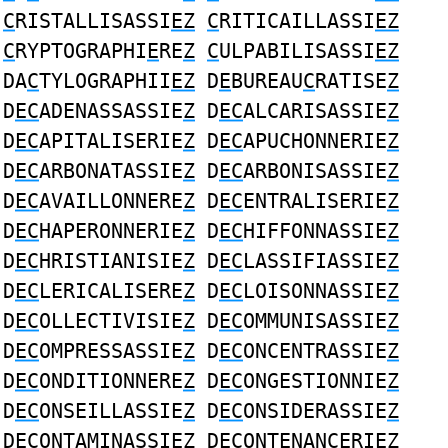
C
RISTALLISASSI
EZ
C
RITICAILLASSI
EZ
C
RYPTOGRAPHI
E
RE
Z
C
ULPABILISASSI
EZ
DA
C
TYLOGRAPHII
EZ
D
E
BUREAU
C
RATISE
Z
D
EC
ADENASSASSIE
Z
D
EC
ALCARISASSIE
Z
D
EC
APITALISERIE
Z
D
EC
APUCHONNERIE
Z
D
EC
ARBONATASSIE
Z
D
EC
ARBONISASSIE
Z
D
EC
AVAILLONNERE
Z
D
EC
ENTRALISERIE
Z
D
EC
HAPERONNERIE
Z
D
EC
HIFFONNASSIE
Z
D
EC
HRISTIANISIE
Z
D
EC
LASSIFIASSIE
Z
D
EC
LERICALISERE
Z
D
EC
LOISONNASSIE
Z
D
EC
OLLECTIVISIE
Z
D
EC
OMMUNISASSIE
Z
D
EC
OMPRESSASSIE
Z
D
EC
ONCENTRASSIE
Z
D
EC
ONDITIONNERE
Z
D
EC
ONGESTIONNIE
Z
D
EC
ONSEILLASSIE
Z
D
EC
ONSIDERASSIE
Z
D
EC
ONTAMINASSIE
Z
D
EC
ONTENANCERIE
Z