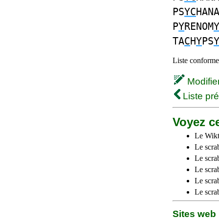
PS
YC
HAN
P
Y
RENOM
TA
C
H
Y
PS
Liste conforme 
Modifier 
Liste pr
Voyez ce
Le Wikt
Le scra
Le scra
Le scrab
Le scra
Le scra
Sites we