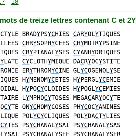
17
18
4 mots de treize lettres contenant C et 2Y
ACT
Y
LE BRAD
Y
PS
YC
HIES
C
AR
Y
OL
Y
TIQUES
Y
LLEES
C
HR
Y
SOPH
Y
CEES
C
H
Y
MOTR
Y
PSINE
SIQUES
C
R
Y
PTANAL
Y
SES
CY
ANH
Y
DRIQUES
R
Y
LATE
CY
CLOTH
Y
MIQUE DA
C
R
Y
OC
Y
STITE
HRONIE ER
Y
THROM
YC
INE GL
YC
OGENOL
Y
SE
TIQUES H
Y
MENOM
YC
ETES H
Y
PERGL
YC
EMIE
LOIDAL H
Y
PO
CY
CLOIDES H
Y
POGL
YC
EMIES
Y
TAIRE L
Y
MPHO
CY
TOSES MEGA
C
AR
Y
OC
Y
TE
LO
CY
TE ON
YC
HOM
Y
COSES PH
YC
OC
Y
ANINES
Y
LIQUE POL
YCY
CLIQUES POL
Y
DA
C
T
Y
LIES
O
CY
TES PS
YC
HANAL
Y
SAI PS
YC
HANAL
Y
SAS
AL
Y
SAT PS
YC
HANAL
Y
SEE PS
YC
HANAL
Y
SER