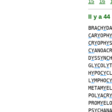
15
16
Il y a 4
BRA
C
H
Y
D
C
AR
Y
OPH
C
R
Y
OPH
Y
CY
ANOAC
D
Y
SS
Y
N
C
GL
YC
OL
Y
H
Y
PO
CY
C
L
Y
MPHO
C
METAM
Y
E
POL
Y
A
C
R
PROM
Y
EL
PS
YC
HAN