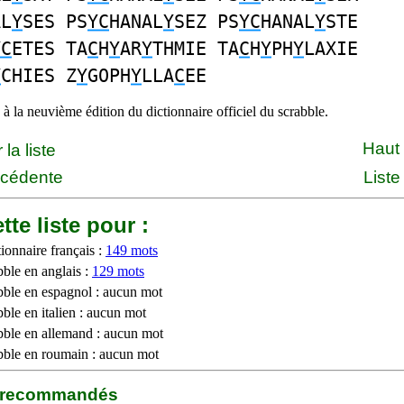
AL
Y
SES PS
YC
HANAL
Y
SEZ PS
YC
HANAL
Y
STE
YC
ETES TA
C
H
Y
AR
Y
THMIE TA
C
H
Y
PH
Y
LAXIE
Y
CHIES Z
Y
GOPH
Y
LLA
C
EE
à la neuvième édition du dictionnaire officiel du scrabble.
Haut
la liste
écédente
Liste
tte liste pour :
ionnaire français :
149 mots
bble en anglais :
129 mots
bble en espagnol : aucun mot
ble en italien : aucun mot
bble en allemand : aucun mot
bble en roumain : aucun mot
b recommandés