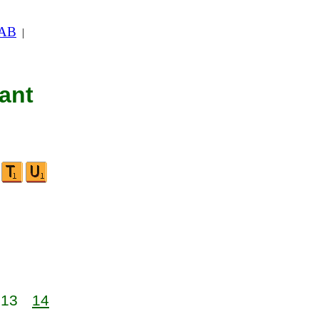
 AB
|
nant
13
14