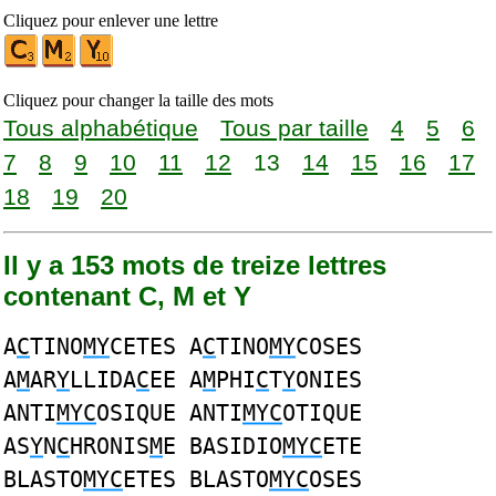
Cliquez pour enlever une lettre
Cliquez pour changer la taille des mots
Tous alphabétique
Tous par taille
4
5
6
7
8
9
10
11
12
13
14
15
16
17
18
19
20
Il y a 153 mots de treize lettres
contenant C, M et Y
A
C
TINO
MY
CETES A
C
TINO
MY
COSES
A
M
AR
Y
LLIDA
C
EE A
M
PHI
C
T
Y
ONIES
ANTI
MYC
OSIQUE ANTI
MYC
OTIQUE
AS
Y
N
C
HRONIS
M
E BASIDIO
MYC
ETE
BLASTO
MYC
ETES BLASTO
MYC
OSES