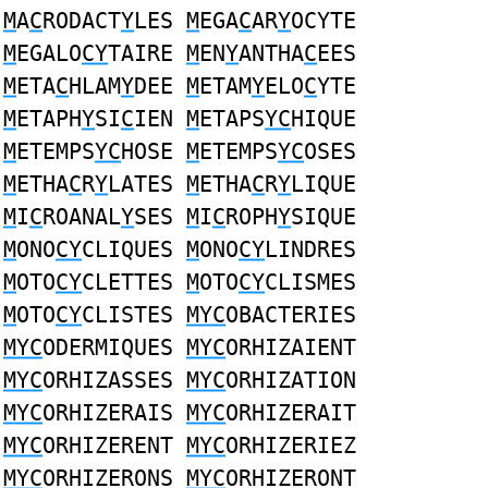
M
A
C
RODACT
Y
LES
M
EGA
C
AR
Y
OCYTE
M
EGALO
CY
TAIRE
M
EN
Y
ANTHA
C
EES
M
ETA
C
HLAM
Y
DEE
M
ETAM
Y
ELO
C
YTE
M
ETAPH
Y
SI
C
IEN
M
ETAPS
YC
HIQUE
M
ETEMPS
YC
HOSE
M
ETEMPS
YC
OSES
M
ETHA
C
R
Y
LATES
M
ETHA
C
R
Y
LIQUE
M
I
C
ROANAL
Y
SES
M
I
C
ROPH
Y
SIQUE
M
ONO
CY
CLIQUES
M
ONO
CY
LINDRES
M
OTO
CY
CLETTES
M
OTO
CY
CLISMES
M
OTO
CY
CLISTES
MYC
OBACTERIES
MYC
ODERMIQUES
MYC
ORHIZAIENT
MYC
ORHIZASSES
MYC
ORHIZATION
MYC
ORHIZERAIS
MYC
ORHIZERAIT
MYC
ORHIZERENT
MYC
ORHIZERIEZ
MYC
ORHIZERONS
MYC
ORHIZERONT