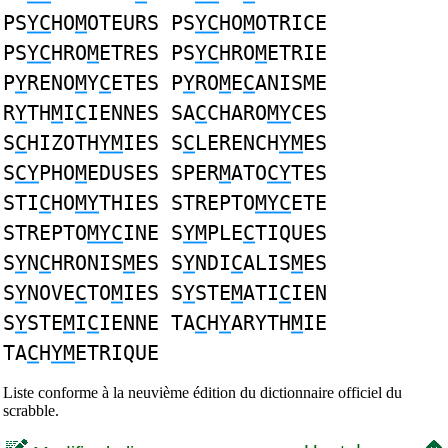
PS
YC
HO
M
OTEURS PS
YC
HO
M
OTRICE
PS
YC
HRO
M
ETRES PS
YC
HRO
M
ETRIE
P
Y
RENO
M
Y
C
ETES P
Y
RO
M
E
C
ANISME
R
Y
TH
M
I
C
IENNES SA
C
CHARO
MY
CES
S
C
HIZOTH
YM
IES S
C
LERENCH
YM
ES
S
CY
PHO
M
EDUSES SPER
M
ATO
CY
TES
STI
C
HO
MY
THIES STREPTO
MYC
ETE
STREPTO
MYC
INE S
YM
PLE
C
TIQUES
S
Y
N
C
HRONIS
M
ES S
Y
NDI
C
ALIS
M
ES
S
Y
NOVE
C
TO
M
IES S
Y
STE
M
ATI
C
IEN
S
Y
STE
M
I
C
IENNE TA
C
H
Y
ARYTH
M
IE
TA
C
H
YM
ETRIQUE
Liste conforme à la neuvième édition du dictionnaire officiel du
scrabble.