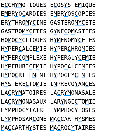
E
C
CH
YM
OTIQUES E
C
OS
Y
STE
M
IQUE
E
M
BR
Y
O
C
ARDIES E
M
BR
Y
OS
C
OPIES
ER
Y
THRO
M
Y
C
INE GASTERO
MYC
ETE
GASTRO
MYC
ETES G
Y
NE
C
O
M
ASTIES
HO
M
O
CY
CLIQUES H
YM
ENOMY
C
ETES
H
Y
PER
C
ALCE
M
IE H
Y
PER
C
HRO
M
IES
H
Y
PER
C
O
M
PLEXE H
Y
PERGLY
C
E
M
IE
H
Y
PERURI
C
E
M
IE H
Y
PO
C
ALCE
M
IES
H
Y
PO
C
RITE
M
ENT H
Y
POGLY
C
E
M
IES
H
Y
STERE
C
TO
M
IE I
M
PREVO
Y
AN
C
ES
LA
C
R
YM
ATOIRES LA
C
R
YM
ONASALE
LA
C
R
YM
ONASAUX LAR
Y
NGE
C
TO
M
IE
L
YM
PHO
C
YTAIRE L
YM
PHO
C
YTOSES
L
YM
PHOSAR
C
OME
M
A
C
CARTH
Y
SMES
M
A
C
CARTH
Y
STES
M
A
C
ROC
Y
TAIRES