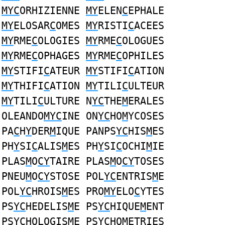
MYC
ORHIZIENNE
MY
ELEN
C
EPHALE
MY
ELOSAR
C
OMES
MY
RISTI
C
ACEES
MY
RME
C
OLOGIES
MY
RME
C
OLOGUES
MY
RME
C
OPHAGES
MY
RME
C
OPHILES
MY
STIFI
C
ATEUR
MY
STIFI
C
ATION
MY
THIFI
C
ATION
MY
TILI
C
ULTEUR
MY
TILI
C
ULTURE N
YC
THE
M
ERALES
OLEANDO
MYC
INE ON
YC
HO
M
YCOSES
PA
C
H
Y
DER
M
IQUE PANPS
YC
HIS
M
ES
PH
Y
SI
C
ALIS
M
ES PH
Y
SI
C
OCHI
M
IE
PLAS
M
O
CY
TAIRE PLAS
M
O
CY
TOSES
PNEU
M
O
CY
STOSE POL
YC
ENTRIS
M
E
POL
YC
HROIS
M
ES PRO
MY
ELO
C
YTES
PS
YC
HEDELIS
M
E PS
YC
HIQUE
M
ENT
PS
YC
HOLOGIS
M
E PS
YC
HO
M
ETRIES