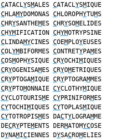
C
ATACL
Y
S
M
ALES
C
ATACL
Y
S
M
IQUE
C
HLA
MY
DOMONAS
C
HLOROPH
Y
TU
M
S
C
HR
Y
SANTHE
M
ES
C
HR
Y
SO
M
ELIDES
C
H
YM
IFICATION
C
H
YM
OTRYPSINE
C
LINDA
MY
CINES
C
OE
M
PLO
Y
EUSES
C
OL
YM
BIFORMES
C
ONTRET
Y
PA
M
ES
C
OS
M
OPH
Y
SIQUE
C
R
Y
OCHI
M
IQUES
C
R
Y
OGENISA
M
ES
C
R
Y
O
M
ETRIQUES
C
R
Y
PTOGA
M
IQUE
C
R
Y
PTOGRA
M
MES
C
R
Y
PTO
M
ONNAIE
CY
CLOTHY
M
IQUE
CY
CLOTOURIS
M
E
CY
PRINIFOR
M
ES
CY
TOCHI
M
IQUES
CY
TOPLAS
M
IQUE
CY
TOTROPIS
M
ES DA
C
T
Y
LOGRA
M
ME
DE
C
R
Y
PTE
M
ENTS DER
M
ATOM
YC
OSE
D
Y
NA
M
I
C
IENNES D
Y
SA
C
RO
M
ELIES