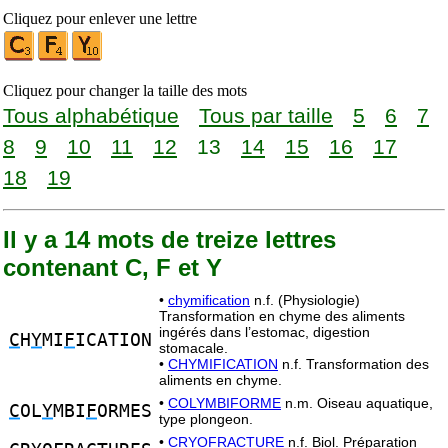
Cliquez pour enlever une lettre
Cliquez pour changer la taille des mots
Tous alphabétique
Tous par taille
5
6
7
8
9
10
11
12
13
14
15
16
17
18
19
Il y a 14 mots de treize lettres
contenant C, F et Y
•
chymification
n.f. (Physiologie)
Transformation en chyme des aliments
ingérés dans l’estomac, digestion
C
H
Y
MI
F
ICATION
stomacale.
•
CHYMIFICATION
n.f. Transformation des
aliments en chyme.
•
COLYMBIFORME
n.m. Oiseau aquatique,
C
OL
Y
MBI
F
ORMES
type plongeon.
•
CRYOFRACTURE
n.f. Biol. Préparation