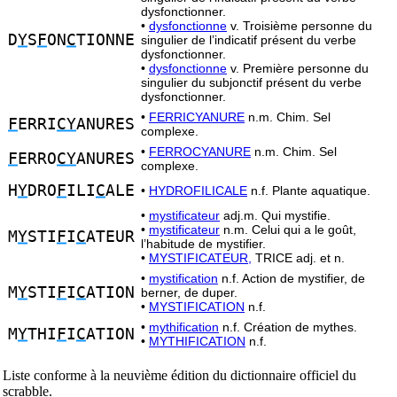
dysfonctionner.
•
dysfonctionne
v. Troisième personne du
D
Y
S
F
ON
C
TIONNE
singulier de l’indicatif présent du verbe
dysfonctionner.
•
dysfonctionne
v. Première personne du
singulier du subjonctif présent du verbe
dysfonctionner.
•
FERRICYANURE
n.m. Chim. Sel
F
ERRI
CY
ANURES
complexe.
•
FERROCYANURE
n.m. Chim. Sel
F
ERRO
CY
ANURES
complexe.
H
Y
DRO
F
ILI
C
ALE
•
HYDROFILICALE
n.f. Plante aquatique.
•
mystificateur
adj.m. Qui mystifie.
•
mystificateur
n.m. Celui qui a le goût,
M
Y
STI
F
I
C
ATEUR
l’habitude de mystifier.
•
MYSTIFICATEUR,
TRICE adj. et n.
•
mystification
n.f. Action de mystifier, de
M
Y
STI
F
I
C
ATION
berner, de duper.
•
MYSTIFICATION
n.f.
•
mythification
n.f. Création de mythes.
M
Y
THI
F
I
C
ATION
•
MYTHIFICATION
n.f.
Liste conforme à la neuvième édition du dictionnaire officiel du
scrabble.