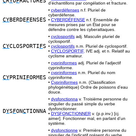
C
R
Y
O
F
RACTURES
d’échantillons par congélation et fracture.
•
cyberdéfenses
n.f. Pluriel de
cyberdéfense.
CY
BERDE
F
ENSES
•
CYBERDÉFENSE
n.f. Ensemble de
mesures prises par un État pour se
défendre contre les cyberattaques.
•
cyclosportifs
adj. Masculin pluriel de
cyclosportif.
CY
CLOSPORTI
F
S
•
cyclosportifs
n.m. Pluriel de cyclosportif.
•
CYCLOSPORTIF,
IVE adj. et n. Relatif au
cyclisme amateur.
•
cypriniformes
adj. Pluriel de l’adjectif
cypriniforme.
•
cypriniformes
n.m. Pluriel du nom
CY
PRINI
F
ORMES
cypriniforme.
•
Cypriniformes
n.m. (Classification
phylogénétique) Ordre de poissons d’eau
douce.
•
dysfonctionna
v. Troisième personne du
singulier du passé simple du verbe
dysfonctionner.
D
Y
S
F
ON
C
TIONNA
•
DYSFONCTIONNER
v. (p.p.inv.) [cj.
aimer]. Fonctionner mal, en parlant d’un
système.
•
dysfonctionne
v. Première personne du
singulier de l’indicatif présent du verbe