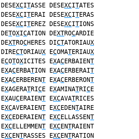
DESE
XC
I
T
ASSE DESE
XC
I
T
ATES
DESE
XC
I
T
ERAI DESE
XC
I
T
ERAS
DESE
XC
I
T
EREZ DESE
XC
I
T
IONS
DE
T
O
X
I
C
ATION DE
XT
RO
C
ARDIE
DE
XT
RO
C
HERES DI
CT
ATORIAU
X
DIRE
CT
ORIAU
X
E
C
OMA
T
ERIAU
X
E
C
O
T
O
X
ICITES E
X
A
C
ERBAIEN
T
E
X
A
C
ERBA
T
ION E
X
A
C
ERBERAI
T
E
X
A
C
ERBEREN
T
E
X
A
C
ERBERON
T
E
X
AGERA
T
RI
C
E E
X
AMINA
T
RI
C
E
E
X
AU
C
ERAIEN
T
E
XC
AVA
T
RICES
E
XC
AVERAIEN
T
E
XC
EDEN
T
AIRE
E
XC
EDERAIEN
T
E
XC
ELLASSEN
T
E
XC
ELLEMMEN
T
E
XC
EN
T
RAIENT
E
XC
EN
T
RASSES E
XC
EN
T
RATION