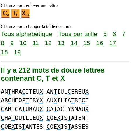
Cliquez pour enlever une lettre
Cliquez pour changer la taille des mots
Tous alphabétique
Tous par taille
5
6
7
8
9
10
11
12
13
14
15
16
17
18
19
Il y a 212 mots de douze lettres
contenant C, T et X
AN
T
HRA
C
ITEU
X
AN
T
IUL
C
EREU
X
AR
C
HEOP
T
ERY
X
AU
X
ILIA
T
RI
C
E
C
ARICA
T
URAU
X
C
A
T
ACLYSMAU
X
C
HA
T
OUILLEU
X
C
OE
X
IS
T
AIENT
C
OE
X
IS
T
ANTES
C
OE
X
IS
T
ASSES