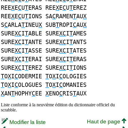
REE
X
E
C
U
T
ERAS REE
X
E
C
U
T
EREZ
REE
X
E
C
U
T
IONS SA
C
RAMEN
T
AU
X
S
C
ARLA
T
INEU
X
SUB
T
ROPI
C
AU
X
SURE
XC
I
T
ABLE SURE
XC
I
T
AMES
SURE
XC
I
T
ANTE SURE
XC
I
T
ANTS
SURE
XC
I
T
ASSE SURE
XC
I
T
ATES
SURE
XC
I
T
ERAI SURE
XC
I
T
ERAS
SURE
XC
I
T
EREZ SURE
XC
I
T
IONS
T
O
X
I
C
ODERMIE
T
O
X
I
C
OLOGIES
T
O
X
I
C
OLOGUES
T
O
X
I
C
OMANIES
X
AN
T
HOPHY
C
EE
X
ENO
C
RIS
T
AUX
Liste conforme à la neuvième édition du dictionnaire officiel du
scrabble.
Haut de page
Modifier la liste