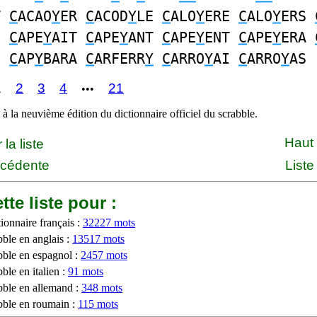
T
C
ACAO
Y
ER
C
ACOD
Y
LE
C
ALO
Y
ERE
C
ALO
Y
ERS
S
C
APE
Y
AIT
C
APE
Y
ANT
C
APE
Y
ENT
C
APE
Y
ERA
S
C
AP
Y
BARA
C
ARFERR
Y
C
ARRO
Y
AI
C
ARRO
Y
AS
1
2
3
4
21
•••
à la neuvième édition du dictionnaire officiel du scrabble.
Haut
la liste
écédente
Liste
tte liste pour :
ionnaire français :
32227 mots
bble en anglais :
13517 mots
bble en espagnol :
2457 mots
ble en italien :
91 mots
bble en allemand :
348 mots
bble en roumain :
115 mots