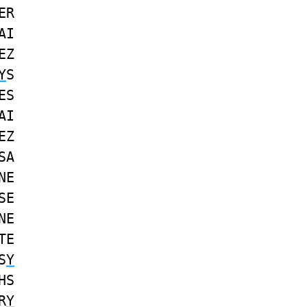
ER
AI
EZ
Y
S
ES
AI
EZ
SA
NE
SE
NE
TE
S
Y
HS
R
Y