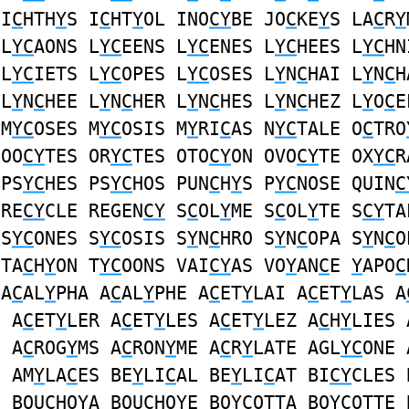
 I
C
HTH
Y
S I
C
HT
Y
OL INO
CY
BE JO
C
KE
Y
S LA
C
R
Y
 L
YC
AONS L
YC
EENS L
YC
ENES L
YC
HEES L
YC
HN
 L
YC
IETS L
YC
OPES L
YC
OSES L
Y
N
C
HAI L
Y
N
C
H
 L
Y
N
C
HEE L
Y
N
C
HER L
Y
N
C
HES L
Y
N
C
HEZ L
Y
O
C
E
 M
YC
OSES M
YC
OSIS M
Y
RI
C
AS N
YC
TALE O
C
TRO
 OO
CY
TES OR
YC
TES OTO
CY
ON OVO
CY
TE OX
YC
R
PS
YC
HES PS
YC
HOS PUN
C
H
Y
S P
YC
NOSE QUIN
C
 RE
CY
CLE REGEN
CY
S
C
OL
Y
ME S
C
OL
Y
TE S
CY
TA
 S
YC
ONES S
YC
OSIS S
Y
N
C
HRO S
Y
N
C
OPA S
Y
N
C
O
 TA
C
H
Y
ON T
YC
OONS VAI
CY
AS VO
Y
AN
C
E
Y
APO
C
 A
C
AL
Y
PHA A
C
AL
Y
PHE A
C
ET
Y
LAI A
C
ET
Y
LAS A
E A
C
ET
Y
LER A
C
ET
Y
LES A
C
ET
Y
LEZ A
C
H
Y
LIES 
S A
C
ROG
Y
MS A
C
RON
Y
ME A
C
R
Y
LATE AGL
YC
ONE 
E AM
Y
LA
C
ES BE
Y
LI
C
AL BE
Y
LI
C
AT BI
CY
CLES 
S BOU
C
HO
Y
A BOU
C
HO
Y
E BO
YC
OTTA BO
YC
OTTE 