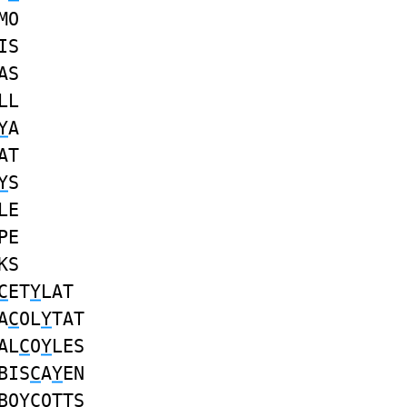
MO
IS
AS
LL
Y
A
AT
Y
S
LE
PE
KS
C
ET
Y
LAT
A
C
OL
Y
TAT
AL
C
O
Y
LES
BIS
C
A
Y
EN
BO
YC
OTTS