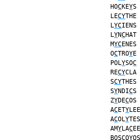
HO
C
KE
Y
S
LE
CY
THE
L
YC
IENS
L
Y
N
C
HAT
M
YC
ENES
O
C
TRO
Y
E
POL
Y
SO
C
RE
CY
CLA
S
CY
THES
S
Y
NDI
C
S
Z
Y
DE
C
OS
A
C
ET
Y
LE
A
C
OL
Y
TE
AM
Y
LA
C
E
BOS
C
O
Y
O