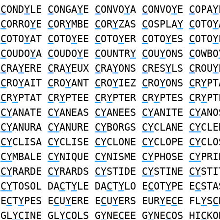
E
C
OND
Y
LE
C
ONGA
Y
E
C
ONVO
Y
A
C
ONVO
Y
E
C
OPA
Y
A
C
ORRO
Y
E
C
OR
Y
MBE
C
OR
Y
ZAS
C
OSPLA
Y
C
OTO
Y
S
C
OTO
Y
AT
C
OTO
Y
EE
C
OTO
Y
ER
C
OTO
Y
ES
C
OTO
Y
S
C
OUDO
Y
A
C
OUDO
Y
E
C
OUNTR
Y
C
OU
Y
ONS
C
OWBO
S
C
RA
Y
ERE
C
RA
Y
EUX
C
RA
Y
ONS
C
RES
Y
LS
C
ROU
Y
S
C
RO
Y
AIT
C
RO
Y
ANT
C
RO
Y
IEZ
C
RO
Y
ONS
C
R
Y
PT
S
C
R
Y
PTAT
C
R
Y
PTEE
C
R
Y
PTER
C
R
Y
PTES
C
R
Y
PT
E
CY
ANATE
CY
ANEAS
CY
ANEES
CY
ANITE
CY
ANO
E
CY
ANURA
CY
ANURE
CY
BORGS
CY
CLANE
CY
CLE
E
CY
CLISA
CY
CLISE
CY
CLONE
CY
CLOPE
CY
CLO
E
CY
MBALE
CY
NIQUE
CY
NISME
CY
PHOSE
CY
PRI
S
CY
RARDE
CY
RARDS
CY
STIDE
CY
STINE
CY
STI
S
CY
TOSOL DA
C
T
Y
LE DA
C
T
Y
LO E
C
OT
Y
PE E
C
STA
 E
C
T
Y
PES E
C
U
Y
ERE E
C
U
Y
ERS EUR
Y
E
C
E FL
Y
S
C
 GL
YC
INE GL
YC
OLS G
Y
NE
C
EE G
Y
NE
C
OS HI
C
KO