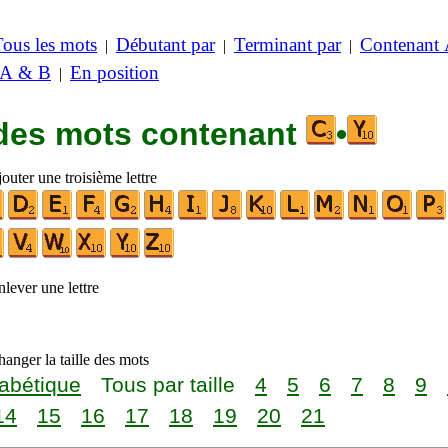
Tous les mots
Débutant par
Terminant par
Contenant
|
|
|
 A & B
En position
|
 des mots contenant
•
outer une troisième lettre
lever une lettre
anger la taille des mots
abétique
Tous par taille
4
5
6
7
8
9
14
15
16
17
18
19
20
21