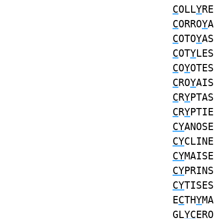
C
OLL
Y
R
C
ORRO
Y
C
OTO
Y
A
C
OT
Y
LE
C
O
Y
OTE
C
RO
Y
AI
C
R
Y
PTA
C
R
Y
PTI
CY
ANOS
CY
CLIN
CY
MAIS
CY
PRIN
CY
TISE
E
C
TH
Y
MA
GL
YC
ERO