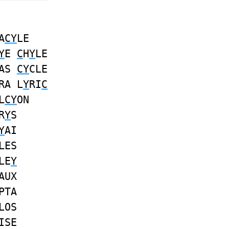
A
CY
LE
Y
E
C
H
Y
LE
CAS
CY
CLE
RA L
Y
RI
C
L
CY
ON
R
Y
S
Y
AI
LES
LE
Y
AUX
PTA
LOS
ISE