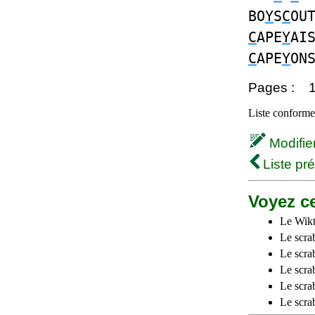
BO
Y
S
C
OU
C
APE
Y
AI
C
APE
Y
ON
Pages :
Liste conforme 
Modifier 
Liste pr
Voyez ce
Le Wikt
Le scra
Le scra
Le scrab
Le scra
Le scra