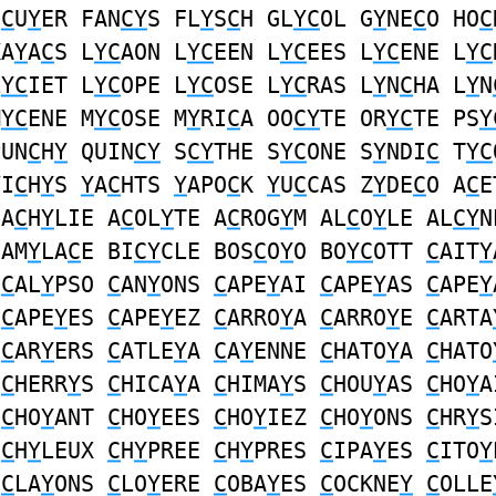
E
C
U
Y
ER FAN
CY
S FL
Y
S
C
H GL
YC
OL G
Y
NE
C
O HO
C
A
Y
A
C
S L
YC
AON L
YC
EEN L
YC
EES L
YC
ENE L
YC
L
YC
IET L
YC
OPE L
YC
OSE L
YC
RAS L
Y
N
C
HA L
Y
N
M
YC
ENE M
YC
OSE M
Y
RI
C
A OO
CY
TE OR
YC
TE PS
Y
PUN
C
H
Y
QUIN
CY
S
CY
THE S
YC
ONE S
Y
NDI
C
T
YC
VI
C
H
Y
S
Y
A
C
HTS
Y
APO
C
K
Y
U
C
CAS Z
Y
DE
C
O A
C
E
 A
C
H
Y
LIE A
C
OL
Y
TE A
C
ROG
Y
M AL
C
O
Y
LE AL
CY
N
 AM
Y
LA
C
E BI
CY
CLE BOS
C
O
Y
O BO
YC
OTT
C
AIT
Y
R
C
AL
Y
PSO
C
AN
Y
ONS
C
APE
Y
AI
C
APE
Y
AS
C
APE
Y
R
C
APE
Y
ES
C
APE
Y
EZ
C
ARRO
Y
A
C
ARRO
Y
E
C
ARTA
E
C
AR
Y
ERS
C
ATLE
Y
A
C
A
Y
ENNE
C
HATO
Y
A
C
HATO
E
C
HERR
Y
S
C
HICA
Y
A
C
HIMA
Y
S
C
HOU
Y
AS
C
HO
Y
A
T
C
HO
Y
ANT
C
HO
Y
EES
C
HO
Y
IEZ
C
HO
Y
ONS
C
HR
Y
S
C
H
Y
LEUX
C
H
Y
PREE
C
H
Y
PRES
C
IPA
Y
ES
C
ITO
Y
E
C
LA
Y
ONS
C
LO
Y
ERE
C
OBA
Y
ES
C
OCKNE
Y
C
OLLE