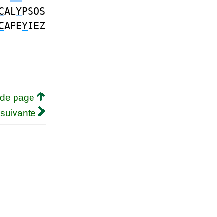
C
AL
Y
PSOS
C
APE
Y
IEZ
 de page
 suivante