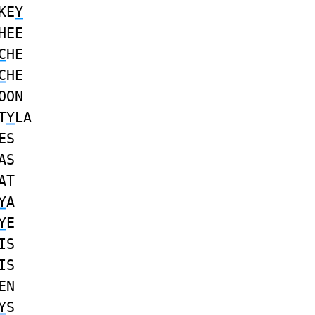
KE
Y
HEE
C
HE
C
HE
OON
T
Y
LA
ES
AS
AT
Y
A
Y
E
IS
IS
EN
Y
S