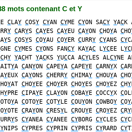
888 mots contenant C et Y
Y
E
C
LA
Y
C
OS
Y
CY
AN
CY
ME
CY
ON SA
CY
Y
A
C
K 
ARR
Y
C
AR
Y
S
C
A
Y
ES
C
A
Y
EU
C
A
Y
ON
C
HO
Y
A
C
HO
LA
Y
S
C
OS
Y
S
C
O
Y
AU
C
O
Y
ER
C
URR
Y
CY
ANS
CY
Y
GNE
CY
MES
CY
ONS FAN
CY
KA
Y
A
C
L
YC
EE L
YC
I
C
H
Y
Y
A
C
HT
Y
A
C
KS
Y
U
C
CA A
CY
LES AL
CY
NE A
C
AIT
Y
A
C
AN
Y
ON
C
APE
Y
A
C
APE
Y
E
C
ARN
Y
X
C
AR
C
A
Y
EUX
C
A
Y
ONS
C
HERR
Y
C
HIMA
Y
C
HOU
Y
A
C
HO
C
HO
Y
AT
C
HO
Y
EE
C
HO
Y
ER
C
HO
Y
ES
C
HO
Y
EZ
C
H
Y
C
H
Y
PRE
C
IPA
Y
E
C
LA
Y
ON
C
OBA
Y
E
C
OCC
Y
X
C
OL
C
OTO
Y
A
C
OTO
Y
E
C
OT
Y
LE
C
OU
Y
ON
C
OWBO
Y
C
O
Y
C
O
Y
OTE
C
RA
Y
ON
C
RES
Y
L
C
ROU
Y
E
C
RO
Y
EZ
C
R
Y
C
URR
Y
S
CY
ANEA
CY
ANEE
CY
BORG
CY
CLES
CY
C
CY
NIPS
CY
PRES
CY
PRIN
CY
PRIS
CY
RARD
CY
T