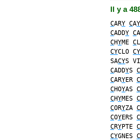
Il y a 4
C
AR
Y
C
A
C
ADD
Y
C
C
H
Y
ME
C
CY
CLO
C
SA
CY
S V
C
ADD
Y
S
C
AR
Y
ER
C
HO
Y
AS
C
H
Y
MES
C
OR
Y
ZA
C
O
Y
ERS
C
R
Y
PTE
CY
GNES