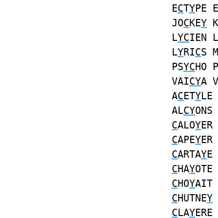
E
C
T
Y
PE 
JO
C
KE
Y
K
L
YC
IEN 
L
Y
RI
C
S 
PS
YC
HO 
VAI
CY
A 
A
C
ET
Y
LE
AL
CY
ONS
C
ALO
Y
E
C
APE
Y
E
C
ARTA
Y
C
HA
Y
OT
C
HO
Y
AI
C
HUTNE
Y
C
LA
Y
ER