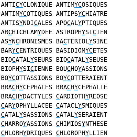
ANTI
CY
CLONIQUE ANTIM
YC
OSIQUES
ANTIM
YC
OTIQUES ANTIPS
YC
HIATRE
ANTIS
Y
NDI
C
ALES APO
C
AL
Y
PTIQUES
AR
C
HICHLAM
Y
DEE ASTROPH
Y
SI
C
IEN
AS
Y
N
C
HRONISMES BA
C
TERIOL
Y
SINE
BAR
YC
ENTRIQUES BASIDIOM
YC
ETES
BIO
C
ATAL
Y
SEURS BIO
C
ATAL
Y
SEUSE
BIOPH
Y
SI
C
IENNE BOU
C
HO
Y
ASSIONS
BO
YC
OTTASSIONS BO
YC
OTTERAIENT
BRA
C
H
Y
CEPHALES BRA
C
H
Y
CEPHALIE
BRA
C
H
Y
DACTYLES
C
ARDIOTH
Y
REOSE
C
AR
Y
OPHYLLACEE
C
ATACL
Y
SMIQUES
C
ATAL
Y
SASSIONS
C
ATAL
Y
SERAIENT
C
HARRO
Y
ASSIONS
C
HIMIOS
Y
NTHESE
C
HLORH
Y
DRIQUES
C
HLOROPH
Y
LLIEN