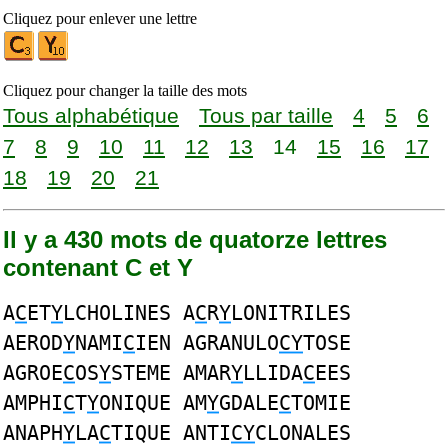
Cliquez pour enlever une lettre
Cliquez pour changer la taille des mots
Tous alphabétique
Tous par taille
4
5
6
7
8
9
10
11
12
13
14
15
16
17
18
19
20
21
Il y a 430 mots de quatorze lettres
contenant C et Y
A
C
ET
Y
LCHOLINES A
C
R
Y
LONITRILES
AEROD
Y
NAMI
C
IEN AGRANULO
CY
TOSE
AGROE
C
OS
Y
STEME AMAR
Y
LLIDA
C
EES
AMPHI
C
T
Y
ONIQUE AM
Y
GDALE
C
TOMIE
ANAPH
Y
LA
C
TIQUE ANTI
CY
CLONALES