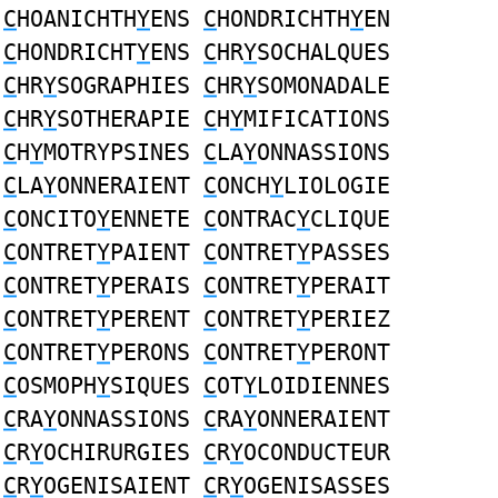
C
HOANICHTH
Y
ENS
C
HONDRICHTH
Y
EN
C
HONDRICHT
Y
ENS
C
HR
Y
SOCHALQUES
C
HR
Y
SOGRAPHIES
C
HR
Y
SOMONADALE
C
HR
Y
SOTHERAPIE
C
H
Y
MIFICATIONS
C
H
Y
MOTRYPSINES
C
LA
Y
ONNASSIONS
C
LA
Y
ONNERAIENT
C
ONCH
Y
LIOLOGIE
C
ONCITO
Y
ENNETE
C
ONTRAC
Y
CLIQUE
C
ONTRET
Y
PAIENT
C
ONTRET
Y
PASSES
C
ONTRET
Y
PERAIS
C
ONTRET
Y
PERAIT
C
ONTRET
Y
PERENT
C
ONTRET
Y
PERIEZ
C
ONTRET
Y
PERONS
C
ONTRET
Y
PERONT
C
OSMOPH
Y
SIQUES
C
OT
Y
LOIDIENNES
C
RA
Y
ONNASSIONS
C
RA
Y
ONNERAIENT
C
R
Y
OCHIRURGIES
C
R
Y
OCONDUCTEUR
C
R
Y
OGENISAIENT
C
R
Y
OGENISASSES