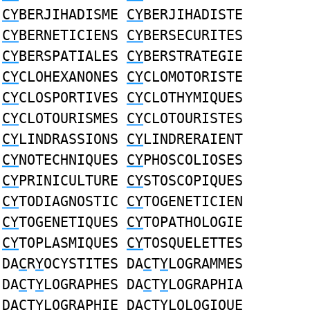
CY
BERJIHADISME
CY
BERJIHADISTE
CY
BERNETICIENS
CY
BERSECURITES
CY
BERSPATIALES
CY
BERSTRATEGIE
CY
CLOHEXANONES
CY
CLOMOTORISTE
CY
CLOSPORTIVES
CY
CLOTHYMIQUES
CY
CLOTOURISMES
CY
CLOTOURISTES
CY
LINDRASSIONS
CY
LINDRERAIENT
CY
NOTECHNIQUES
CY
PHOSCOLIOSES
CY
PRINICULTURE
CY
STOSCOPIQUES
CY
TODIAGNOSTIC
CY
TOGENETICIEN
CY
TOGENETIQUES
CY
TOPATHOLOGIE
CY
TOPLASMIQUES
CY
TOSQUELETTES
DA
C
R
Y
OCYSTITES DA
C
T
Y
LOGRAMMES
DA
C
T
Y
LOGRAPHES DA
C
T
Y
LOGRAPHIA
DA
C
T
Y
LOGRAPHIE DA
C
T
Y
LOLOGIQUE