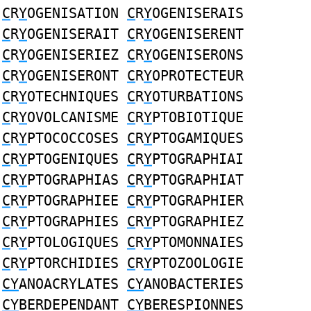
C
R
Y
OGENISATION
C
R
Y
OGENISERAIS
C
R
Y
OGENISERAIT
C
R
Y
OGENISERENT
C
R
Y
OGENISERIEZ
C
R
Y
OGENISERONS
C
R
Y
OGENISERONT
C
R
Y
OPROTECTEUR
C
R
Y
OTECHNIQUES
C
R
Y
OTURBATIONS
C
R
Y
OVOLCANISME
C
R
Y
PTOBIOTIQUE
C
R
Y
PTOCOCCOSES
C
R
Y
PTOGAMIQUES
C
R
Y
PTOGENIQUES
C
R
Y
PTOGRAPHIAI
C
R
Y
PTOGRAPHIAS
C
R
Y
PTOGRAPHIAT
C
R
Y
PTOGRAPHIEE
C
R
Y
PTOGRAPHIER
C
R
Y
PTOGRAPHIES
C
R
Y
PTOGRAPHIEZ
C
R
Y
PTOLOGIQUES
C
R
Y
PTOMONNAIES
C
R
Y
PTORCHIDIES
C
R
Y
PTOZOOLOGIE
CY
ANOACRYLATES
CY
ANOBACTERIES
CY
BERDEPENDANT
CY
BERESPIONNES