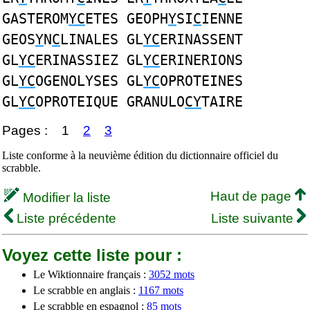
GASTEROM
YC
ETES GEOPH
Y
SI
C
IENNE
GEOS
Y
N
C
LINALES GL
YC
ERINASSENT
GL
YC
ERINASSIEZ GL
YC
ERINERIONS
GL
YC
OGENOLYSES GL
YC
OPROTEINES
GL
YC
OPROTEIQUE GRANULO
CY
TAIRE
Pages :
1
2
3
Liste conforme à la neuvième édition du dictionnaire officiel du
scrabble.
Haut de page
Modifier la liste
Liste précédente
Liste suivante
Voyez cette liste pour :
Le Wiktionnaire français :
3052 mots
Le scrabble en anglais :
1167 mots
Le scrabble en espagnol :
85 mots