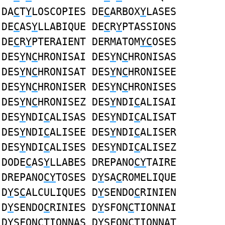
DA
C
T
Y
LOSCOPIES DE
C
ARBOX
Y
LASES
DE
C
AS
Y
LLABIQUE DE
C
R
Y
PTASSIONS
DE
C
R
Y
PTERAIENT DERMATOM
YC
OSES
DES
Y
N
C
HRONISAI DES
Y
N
C
HRONISAS
DES
Y
N
C
HRONISAT DES
Y
N
C
HRONISEE
DES
Y
N
C
HRONISER DES
Y
N
C
HRONISES
DES
Y
N
C
HRONISEZ DES
Y
NDI
C
ALISAI
DES
Y
NDI
C
ALISAS DES
Y
NDI
C
ALISAT
DES
Y
NDI
C
ALISEE DES
Y
NDI
C
ALISER
DES
Y
NDI
C
ALISES DES
Y
NDI
C
ALISEZ
DODE
C
AS
Y
LLABES DREPANO
CY
TAIRE
DREPANO
CY
TOSES D
Y
SA
C
ROMELIQUE
D
Y
S
C
ALCULIQUES D
Y
SENDO
C
RINIEN
D
Y
SENDO
C
RINIES D
Y
SFON
C
TIONNAI
D
Y
SFON
C
TIONNAS D
Y
SFON
C
TIONNAT