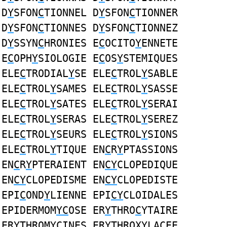
D
Y
SFON
C
TIONNEL D
Y
SFON
C
TIONNER
D
Y
SFON
C
TIONNES D
Y
SFON
C
TIONNEZ
D
Y
SSYN
C
HRONIES E
C
OCITO
Y
ENNETE
E
C
OPH
Y
SIOLOGIE E
C
OS
Y
STEMIQUES
ELE
C
TRODIAL
Y
SE ELE
C
TROL
Y
SABLE
ELE
C
TROL
Y
SAMES ELE
C
TROL
Y
SASSE
ELE
C
TROL
Y
SATES ELE
C
TROL
Y
SERAI
ELE
C
TROL
Y
SERAS ELE
C
TROL
Y
SEREZ
ELE
C
TROL
Y
SEURS ELE
C
TROL
Y
SIONS
ELE
C
TROL
Y
TIQUE EN
C
R
Y
PTASSIONS
EN
C
R
Y
PTERAIENT EN
CY
CLOPEDIQUE
EN
CY
CLOPEDISME EN
CY
CLOPEDISTE
EPI
C
OND
Y
LIENNE EPI
CY
CLOIDALES
EPIDERMOM
YC
OSE ER
Y
THRO
C
YTAIRE
ER
Y
THROMY
C
INES ER
Y
THROXYLA
C
EE