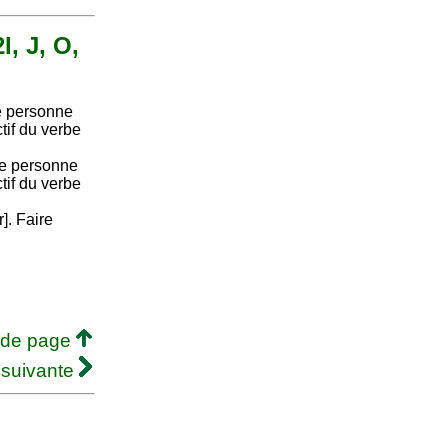
I, J, O,
e personne
ctif du verbe
re personne
ctif du verbe
r]. Faire
 de page
 suivante