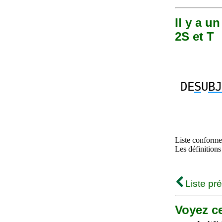
Il y a u
2S et T
DE
S
U
BJ
Liste conforme 
Les définitions
Liste pr
Voyez ce