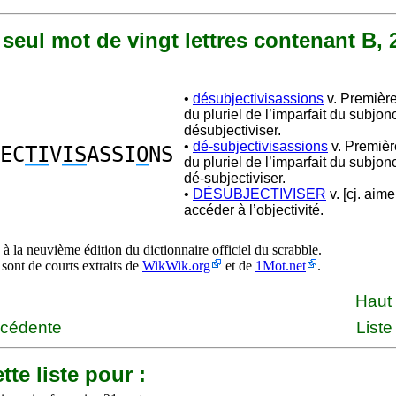
n seul mot de vingt lettres contenant B, 2
•
désubjectivisassions
v. Premièr
du pluriel de l’imparfait du subjon
désubjectiviser.
•
dé-subjectivisassions
v. Premiè
EC
TI
V
IS
ASSI
O
NS
du pluriel de l’imparfait du subjon
dé-subjectiviser.
•
DÉSUBJECTIVISER
v. [cj. aime
accéder à l’objectivité.
à la neuvième édition du dictionnaire officiel du scrabble.
 sont de courts extraits de
WikWik.org
et de
1Mot.net
.
Haut
écédente
Liste
tte liste pour :