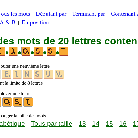
Tous les mots
Débutant par
Terminant par
Contenant
|
|
|
 A & B
En position
|
des mots de 20 lettres conte
•
•
•
•
•
jouter une neuvième lettre
t la limite de 8 lettres.
lever une lettre
anger la taille des mots
abétique
Tous par taille
13
14
15
16
1