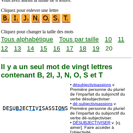
Vous avez atteint la limite de 8 lettres.
Cliquez pour enlever une lettre
Cliquez pour changer la taille des mots
Tous alphabétique
Tous par taille
10
11
12
13
14
15
16
17
18
19
20
Il y a un seul mot de vingt lettres
contenant B, 2I, J, N, O, S et T
•
désubjectivisassions
v.
Première personne du pluriel
de l’imparfait du subjonctif du
verbe désubjectiviser.
•
dé-subjectivisassions
v.
DE
S
U
BJ
EC
TI
V
I
SASSI
ON
S
Première personne du pluriel
de l’imparfait du subjonctif du
verbe dé-subjectiviser.
•
DÉSUBJECTIVISER
v. [cj.
aimer]. Faire accéder à
l’objectivité.