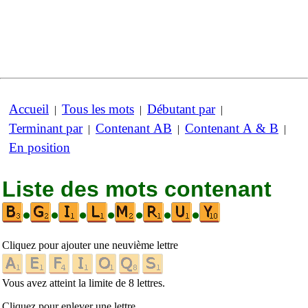
Accueil
Tous les mots
Débutant par
|
|
|
Terminant par
Contenant AB
Contenant A & B
|
|
|
En position
Liste des mots contenant
•
•
•
•
•
•
•
Cliquez pour ajouter une neuvième lettre
Vous avez atteint la limite de 8 lettres.
Cliquez pour enlever une lettre