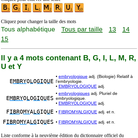
Cliquez pour changer la taille des mots
Tous alphabétique
Tous par taille
13
14
15
Il y a 4 mots contenant B, G, I, L, M, R,
U et Y
•
embryologique
adj. (Biologie) Relatif à
E
MBRY
O
L
O
GI
Q
U
E
l’embryologie.
•
EMBRYOLOGIQUE
adj.
•
embryologiques
adj. Pluriel de
E
MBRY
O
L
O
GI
Q
U
ES
embryologique.
•
EMBRYOLOGIQUE
adj.
F
IBR
O
MY
A
LG
IQ
U
E
•
FIBROMYALGIQUE
adj. et n.
F
IBR
O
MY
A
LG
IQ
U
ES
•
FIBROMYALGIQUE
adj. et n.
Liste conforme à la neuvième édition du dictionnaire officiel du