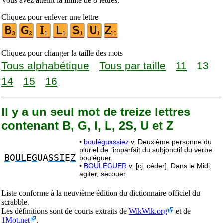
Vous avez atteint la limite de 8 lettres.
Cliquez pour enlever une lettre
Cliquez pour changer la taille des mots
Tous alphabétique
Tous par taille
11
13
14
15
16
Il y a un seul mot de treize lettres
contenant B, G, I, L, 2S, U et Z
•
bouléguassiez
v. Deuxième personne du
pluriel de l’imparfait du subjonctif du verbe
B
O
UL
E
G
UA
SSI
E
Z
bouléguer.
•
BOULÉGUER
v. [cj. céder]. Dans le Midi,
agiter, secouer.
Liste conforme à la neuvième édition du dictionnaire officiel du
scrabble.
Les définitions sont de courts extraits de
WikWik.org
et de
1Mot.net
.