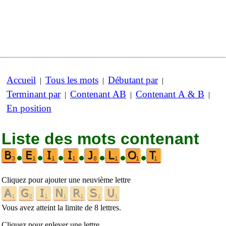
Accueil
Tous les mots
Débutant par
|
|
|
Terminant par
Contenant AB
Contenant A & B
|
|
|
En position
Liste des mots contenant
•
•
•
•
•
•
•
Cliquez pour ajouter une neuvième lettre
Vous avez atteint la limite de 8 lettres.
Cliquez pour enlever une lettre