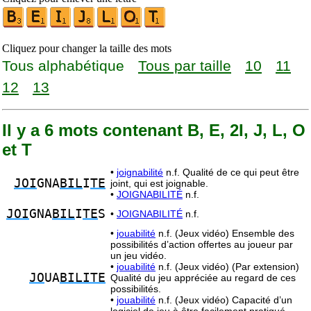
Cliquez pour changer la taille des mots
Tous alphabétique
Tous par taille
10
11
12
13
Il y a 6 mots contenant B, E, 2I, J, L, O
et T
•
joignabilité
n.f. Qualité de ce qui peut être
JOI
GNA
BIL
I
TE
joint, qui est joignable.
•
JOIGNABILITÉ
n.f.
JOI
GNA
BIL
I
TE
S
•
JOIGNABILITÉ
n.f.
•
jouabilité
n.f. (Jeux vidéo) Ensemble des
possibilités d’action offertes au joueur par
un jeu vidéo.
•
jouabilité
n.f. (Jeux vidéo) (Par extension)
JO
UA
BILITE
Qualité du jeu appréciée au regard de ces
possibilités.
•
jouabilité
n.f. (Jeux vidéo) Capacité d’un