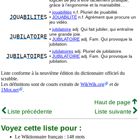
logiciel de jeu à être facilement pratiqué,
grâce à l’ergonomie et la maniabilité…
•
jouabilités
n.f. Pluriel de jouabilité.
JO
UA
BILITE
S
•
JOUABILITÉ
n.f. Agrément que procure un
jeu vidéo.
•
jubilatoire
adj. Qui fait jubiler, qui entraîne
une grande joie.
J
U
BIL
A
TOI
R
E
•
JUBILATOIRE
adj. Fam. Qui provoque la
jubilation.
•
jubilatoires
adj. Pluriel de jubilatoire.
J
U
BIL
A
TOI
R
E
S
•
JUBILATOIRE
adj. Fam. Qui provoque la
jubilation.
Liste conforme à la neuvième édition du dictionnaire officiel du
scrabble.
Les définitions sont de courts extraits de
WikWik.org
et de
1Mot.net
.
Haut de page
Liste précédente
Liste suivante
Voyez cette liste pour :
Le Wiktionnaire français : 148 mots