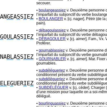
secouer.
•
boulangeassiez
v. Deuxième personne du
l’imparfait du subjonctif du verbe boulange
AN
GE
A
S
S
I
E
Z
•
BOULANGER
v. [cj. nager]. Pétrir (de la
pain).
•
débagoulassiez
v. Deuxième personne du
l’imparfait du subjonctif du verbe débagou
G
O
UL
A
S
S
I
E
Z
•
DÉBAGOULER
v. [cj. aimer]. Fam., Vx. 
Proférer.
•
gournablassiez
v. Deuxième personne du
l’imparfait du subjonctif du verbe gournabl
NA
BL
A
S
S
IEZ
•
GOURNABLER
v. [cj. aimer]. Mar. Fixe
gournables.
•
subdélégueriez
v. Deuxième personne du
conditionnel présent du verbe subdélégue
•
subdélègueriez
v. Deuxième personne du
EL
E
G
UER
I
E
Z
conditionnel présent du verbe subdélégue
•
SUBDÉLÉGUER
v. [cj. céder]. Charger (
d’une mission pour laquelle on a soi-mêm
délégué.
•
bourlinguassiez
v. Deuxième personne du