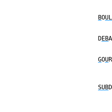
B
O
UL
D
EB
A
G
O
U
R
SUB
D