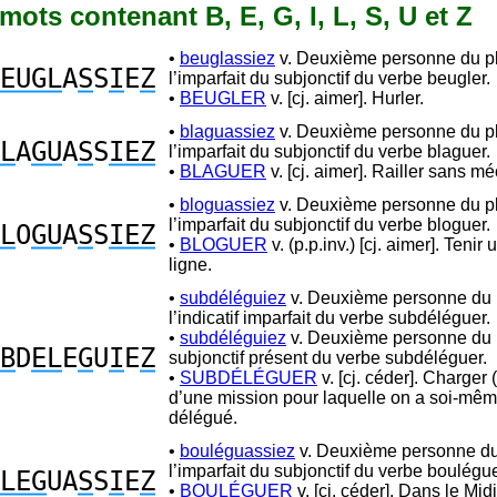
4 mots contenant B, E, G, I, L, S, U et Z
•
beuglassiez
v. Deuxième personne du pl
EUGL
A
S
S
I
E
Z
l’imparfait du subjonctif du verbe beugler.
•
BEUGLER
v. [cj. aimer]. Hurler.
•
blaguassiez
v. Deuxième personne du pl
L
A
GU
A
S
S
IEZ
l’imparfait du subjonctif du verbe blaguer.
•
BLAGUER
v. [cj. aimer]. Railler sans m
•
bloguassiez
v. Deuxième personne du pl
l’imparfait du subjonctif du verbe bloguer.
L
O
GU
A
S
S
IEZ
•
BLOGUER
v. (p.p.inv.) [cj. aimer]. Tenir
ligne.
•
subdéléguiez
v. Deuxième personne du p
l’indicatif imparfait du verbe subdéléguer.
•
subdéléguiez
v. Deuxième personne du p
B
D
EL
E
G
U
I
E
Z
subjonctif présent du verbe subdéléguer.
•
SUBDÉLÉGUER
v. [cj. céder]. Charger (
d’une mission pour laquelle on a soi-mêm
délégué.
•
bouléguassiez
v. Deuxième personne du 
l’imparfait du subjonctif du verbe boulégue
LEG
UA
S
S
I
E
Z
•
BOULÉGUER
v. [cj. céder]. Dans le Midi