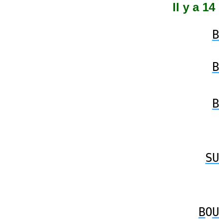
Il y a 1
B
B
B
SU
B
O
U