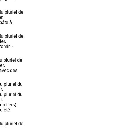
 pluriel de
r.
 pâte à
 pluriel de
ler.
Vomir. -
 pluriel de
er.
r avec des
 pluriel du
r.
 pluriel du
r.
un tiers)
e été
 pluriel de