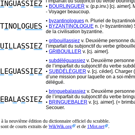
l’imparfait du subjonctif du verbe bourling
I
N
G
UA
S
SI
EZ
•
BOURLINGUER
v. (p.p.inv.) [cj. aimer].
- Voyager beaucoup.
•
byzantinologues
n. Pluriel de byzantino
T
I
NO
L
O
GUES
•
BYZANTINOLOGUE
n. (= byzantiniste) 
de la civilisation byzantine.
•
gribouillassiez
v. Deuxième personne du 
U
I
L
LA
S
SI
EZ
l’imparfait du subjonctif du verbe gribouille
•
GRIBOUILLER
v. [cj. aimer].
•
subdéléguassiez
v. Deuxième personne 
de l’imparfait du subjonctif du verbe subd
L
E
G
UASS
I
E
Z
•
SUBDÉLÉGUER
v. [cj. céder]. Charger (
d’une mission pour laquelle on a soi-mêm
délégué.
•
bringuebalassiez
v. Deuxième personne 
de l’imparfait du subjonctif du verbe bring
E
BA
L
A
S
SIE
Z
•
BRINGUEBALER
v. [cj. aimer]. (= brimb
Secouer.
à la neuvième édition du dictionnaire officiel du scrabble.
 sont de courts extraits de
WikWik.org
et de
1Mot.net
.