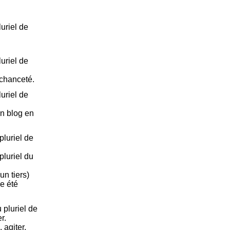
uriel de
uriel de
échanceté.
uriel de
 un blog en
luriel de
luriel du
un tiers)
e été
pluriel de
r.
, agiter,