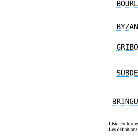
B
O
U
R
L
B
Y
Z
AN
G
R
IB
O
SUB
D
E
B
R
I
N
GU
Liste conforme 
Les définitions