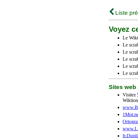
Liste pr
Voyez ce
Le Wikt
Le scra
Le scra
Le scrab
Le scra
Le scra
Sites we
Visitez
Wiktion
www.Be
1Mot.ne
Ortogra
www.Li
fr.Dupl