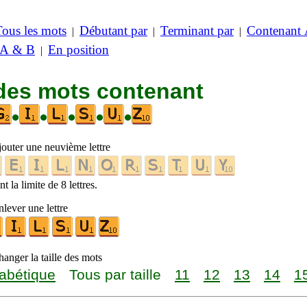
Tous les mots
Débutant par
Terminant par
Contenant
|
|
|
 A & B
En position
|
 des mots contenant
•
•
•
•
•
jouter une neuvième lettre
t la limite de 8 lettres.
lever une lettre
anger la taille des mots
abétique
Tous par taille
11
12
13
14
1