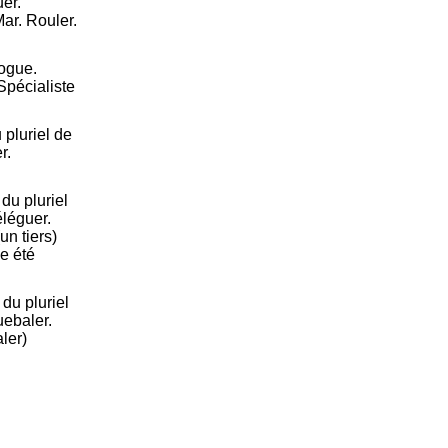
uer.
 Mar. Rouler.
logue.
Spécialiste
pluriel de
r.
du pluriel
éléguer.
un tiers)
e été
du pluriel
uebaler.
aler)