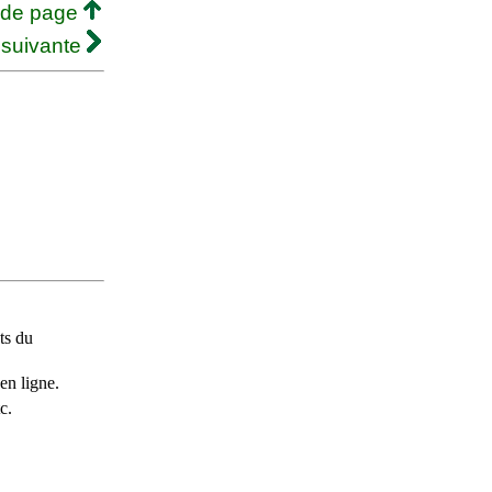
 de page
 suivante
ts du
en ligne.
c.