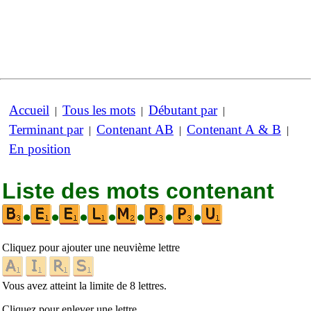
Accueil
Tous les mots
Débutant par
|
|
|
Terminant par
Contenant AB
Contenant A & B
|
|
|
En position
Liste des mots contenant
•
•
•
•
•
•
•
Cliquez pour ajouter une neuvième lettre
Vous avez atteint la limite de 8 lettres.
Cliquez pour enlever une lettre