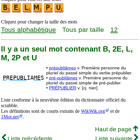
Cliquez pour changer la taille des mots
Tous alphabétique
Tous par taille
12
Il y a un seul mot contenant B, 2E, L,
M, 2P et U
•
prépubliâmes
v. Première personne du
pluriel du passé simple du verbe prépublier.
P
R
EPUBL
IA
ME
S
•
pré-publiâmes
v. Première personne du
pluriel du passé simple de pré-publier.
•
PRÉPUBLIER
v. [cj. nier].
Liste conforme à la neuvième édition du dictionnaire officiel du
scrabble.
Les définitions sont de courts extraits de
WikWik.org
et de
1Mot.net
.
Haut de page
Liste précédente
Liste suivante