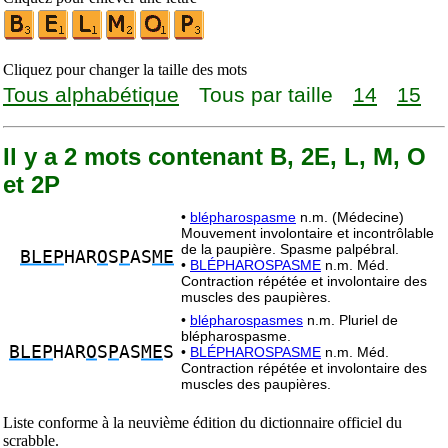
Cliquez pour changer la taille des mots
Tous alphabétique
Tous par taille
14
15
Il y a 2 mots contenant B, 2E, L, M, O
et 2P
•
blépharospasme
n.m. (Médecine)
Mouvement involontaire et incontrôlable
de la paupière. Spasme palpébral.
BLEP
HAR
O
S
P
AS
ME
•
BLÉPHAROSPASME
n.m. Méd.
Contraction répétée et involontaire des
muscles des paupières.
•
blépharospasmes
n.m. Pluriel de
blépharospasme.
BLEP
HAR
O
S
P
AS
ME
S
•
BLÉPHAROSPASME
n.m. Méd.
Contraction répétée et involontaire des
muscles des paupières.
Liste conforme à la neuvième édition du dictionnaire officiel du
scrabble.