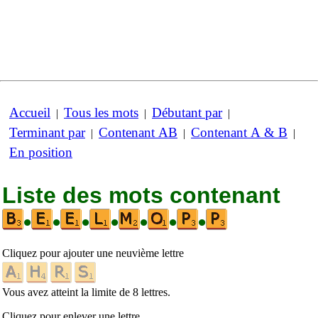
Accueil
Tous les mots
Débutant par
|
|
|
Terminant par
Contenant AB
Contenant A & B
|
|
|
En position
Liste des mots contenant
•
•
•
•
•
•
•
Cliquez pour ajouter une neuvième lettre
Vous avez atteint la limite de 8 lettres.
Cliquez pour enlever une lettre