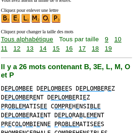
Vous avez atteint la limite de 8 lettres.
Cliquez pour enlever une lettre
Cliquez pour changer la taille des mots
Tous alphabétique
Tous par taille
9
10
11
12
13
14
15
16
17
18
19
Il y a 26 mots contenant B, 3E, L, M, O
et P
D
EPLOMBEE
D
EPLOMBEE
S D
EPLOMBE
R
E
Z
D
EPLOMBE
R
E
NT D
EPLOMBE
RI
E
Z
P
R
OBLEM
ATIS
EE
C
OMP
R
E
H
E
NSI
BLE
D
EPLOMBE
RAI
E
NT D
EPLO
RA
B
L
EME
NT
P
R
E
C
OL
O
MB
I
E
NN
E
P
R
OBLEM
ATIS
EE
S