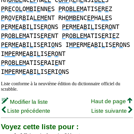
RH
OMBE
NC
EP
HA
LE
C
OMP
R
E
H
E
NSI
BLE
S
P
R
E
C
OL
O
MB
I
E
NN
E
S
P
R
OBLEM
ATIS
E
R
E
Z
P
R
O
V
E
R
B
IA
LEME
NT RH
OMBE
NC
EP
HA
LE
S
PE
R
ME
A
B
I
L
IS
E
R
O
NS
PE
R
ME
A
B
I
L
IS
E
R
O
NT
P
R
OBLEM
ATIS
E
R
E
NT
P
R
OBLEM
ATIS
E
RI
E
Z
PE
R
ME
A
B
I
L
IS
E
RI
O
NS I
MPE
RM
E
A
B
I
L
IS
E
R
O
NS
I
MPE
RM
E
A
B
I
L
IS
E
R
O
NT
P
R
OBLEM
ATIS
E
RAI
E
NT
I
MPE
RM
E
A
B
I
L
IS
E
RI
O
NS
Liste conforme à la neuvième édition du dictionnaire officiel du
scrabble.
Haut de page
Modifier la liste
Liste précédente
Liste suivante
Voyez cette liste pour :