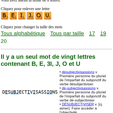
Vous avez atteint la limite de 8 lettres.
Cliquez pour enlever une lettre
Cliquez pour changer la taille des mots
Tous alphabétique
Tous par taille
17
19
20
Il y a un seul mot de vingt lettres
contenant B, E, 3I, J, O et U
•
désubjectivisassions
v.
Première personne du pluriel
de l’imparfait du subjonctif du
verbe désubjectiviser.
•
dé-subjectivisassions
v.
D
E
S
UBJ
ECT
I
V
I
SASS
IO
NS
Première personne du pluriel
de l’imparfait du subjonctif du
verbe dé-subjectiviser.
•
DÉSUBJECTIVISER
v. [cj.
aimer]. Faire accéder à
l’objectivité.