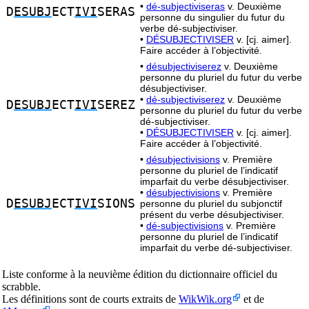
•
dé-subjectiviseras
v. Deuxième
D
ESUBJ
ECT
IVI
SERAS
personne du singulier du futur du
verbe dé-subjectiviser.
•
DÉSUBJECTIVISER
v. [cj. aimer].
Faire accéder à l’objectivité.
•
désubjectiviserez
v. Deuxième
personne du pluriel du futur du verbe
désubjectiviser.
•
dé-subjectiviserez
v. Deuxième
D
ESUBJ
ECT
IVI
SEREZ
personne du pluriel du futur du verbe
dé-subjectiviser.
•
DÉSUBJECTIVISER
v. [cj. aimer].
Faire accéder à l’objectivité.
•
désubjectivisions
v. Première
personne du pluriel de l’indicatif
imparfait du verbe désubjectiviser.
•
désubjectivisions
v. Première
D
ESUBJ
ECT
IVI
SIONS
personne du pluriel du subjonctif
présent du verbe désubjectiviser.
•
dé-subjectivisions
v. Première
personne du pluriel de l’indicatif
imparfait du verbe dé-subjectiviser.
Liste conforme à la neuvième édition du dictionnaire officiel du
scrabble.
Les définitions sont de courts extraits de
WikWik.org
et de