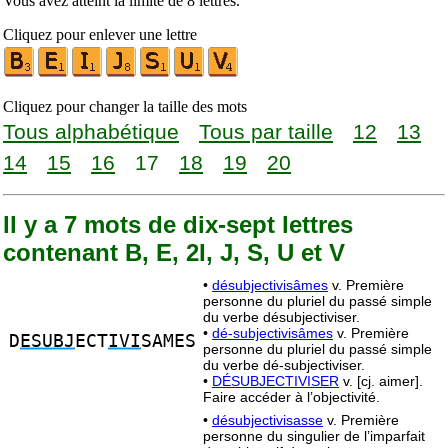
Vous avez atteint la limite de 8 lettres.
Cliquez pour enlever une lettre
Cliquez pour changer la taille des mots
Tous alphabétique
Tous par taille
12
13
14
15
16
17
18
19
20
Il y a 7 mots de dix-sept lettres
contenant B, E, 2I, J, S, U et V
•
désubjectivisâmes
v. Première
personne du pluriel du passé simple
du verbe désubjectiviser.
•
dé-subjectivisâmes
v. Première
D
ESUBJ
ECT
IVI
SAMES
personne du pluriel du passé simple
du verbe dé-subjectiviser.
•
DÉSUBJECTIVISER
v. [cj. aimer].
Faire accéder à l’objectivité.
•
désubjectivisasse
v. Première
personne du singulier de l’imparfait