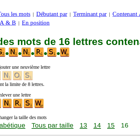
Tous les mots
Débutant par
Terminant par
Contenant
|
|
|
 A & B
En position
|
des mots de 16 lettres conte
•
•
•
•
•
jouter une neuvième lettre
t la limite de 8 lettres.
lever une lettre
anger la taille des mots
abétique
Tous par taille
13
14
15
16