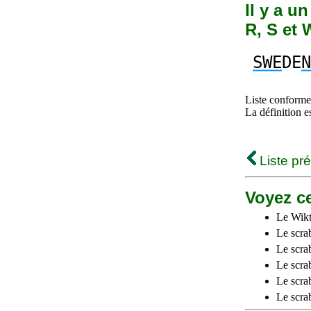
Il y a u
R, S et 
SWE
DE
N
Liste conforme 
La définition e
Liste pr
Voyez ce
Le Wikt
Le scra
Le scra
Le scrab
Le scra
Le scra