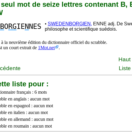
n seul mot de seize lettres contenant B, 
W
•
SWEDENBORGIEN,
ENNE adj. De Swe
B
O
RG
IE
N
NES
philosophe et scientifique suédois.
à la neuvième édition du dictionnaire officiel du scrabble.
st un court extrait de
1Mot.net
.
Haut
écédente
Liste
tte liste pour :
ionnaire français : 6 mots
bble en anglais : aucun mot
bble en espagnol : aucun mot
ble en italien : aucun mot
bble en allemand : aucun mot
bble en roumain : aucun mot