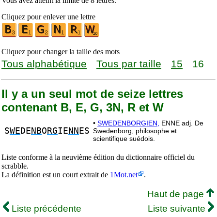
Vous avez atteint la limite de 8 lettres.
Cliquez pour enlever une lettre
Cliquez pour changer la taille des mots
Tous alphabétique
Tous par taille
15
16
Il y a un seul mot de seize lettres
contenant B, E, G, 3N, R et W
•
SWEDENBORGIEN,
ENNE adj. De
S
WE
DE
NB
O
RG
IE
NN
ES
Swedenborg, philosophe et
scientifique suédois.
Liste conforme à la neuvième édition du dictionnaire officiel du
scrabble.
La définition est un court extrait de
1Mot.net
.
Haut de page
Liste précédente
Liste suivante