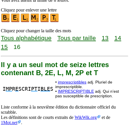
Vous avez atteint la limite de 8 lettres.
Cliquez pour enlever une lettre
Cliquez pour changer la taille des mots
Tous alphabétique
Tous par taille
13
14
15
16
Il y a un seul mot de seize lettres
contenant B, 2E, L, M, 2P et T
•
imprescriptibles
adj. Pluriel de
imprescriptible.
I
MP
R
E
SCRI
PT
I
BLE
S
•
IMPRESCRIPTIBLE
adj. Qui n’est
pas susceptible de prescription.
Liste conforme à la neuvième édition du dictionnaire officiel du
scrabble.
Les définitions sont de courts extraits de
WikWik.org
et de
1Mot.net
.