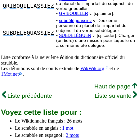
du pluriel de l’imparfait du subjonctif du
G
R
IB
O
U
I
L
LA
S
SI
EZ
verbe gribouiller.
•
GRIBOUILLER
v. [cj. aimer].
•
subdéléguassiez
v. Deuxième
personne du pluriel de l’imparfait du
subjonctif du verbe subdéléguer.
SUB
D
EL
E
G
UASS
I
E
Z
•
SUBDÉLÉGUER
v. [cj. céder]. Charger
(un tiers) d’une mission pour laquelle on
a soi-même été délégué.
Liste conforme à la neuvième édition du dictionnaire officiel du
scrabble.
Les définitions sont de courts extraits de
WikWik.org
et de
1Mot.net
.
Haut de page
Liste précédente
Liste suivante
Voyez cette liste pour :
Le Wiktionnaire français : 26 mots
Le scrabble en anglais :
1 mot
Le scrabble en espagnol :
2 mots