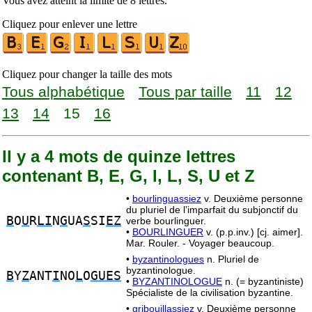
Vous avez atteint la limite de 8 lettres.
Cliquez pour enlever une lettre
Cliquez pour changer la taille des mots
Tous alphabétique
Tous par taille
11
12
13
14
15
16
Il y a 4 mots de quinze lettres
contenant B, E, G, I, L, S, U et Z
•
bourlinguassiez
v. Deuxième personne
du pluriel de l’imparfait du subjonctif du
B
O
U
R
LI
N
G
UA
S
SI
EZ
verbe bourlinguer.
•
BOURLINGUER
v. (p.p.inv.) [cj. aimer].
Mar. Rouler. - Voyager beaucoup.
•
byzantinologues
n. Pluriel de
byzantinologue.
B
Y
Z
ANT
I
NO
L
O
GUES
•
BYZANTINOLOGUE
n. (= byzantiniste)
Spécialiste de la civilisation byzantine.
•
gribouillassiez
v. Deuxième personne