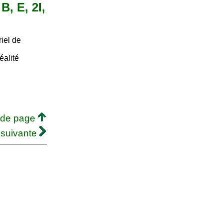
B, E, 2I,
iel de
éalité
 de page
 suivante