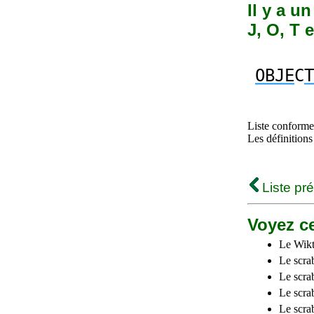
Il y a u
J, O, T e
OBJE
C
T
Liste conforme 
Les définitions
Liste pr
Voyez ce
Le Wikt
Le scra
Le scra
Le scrab
Le scra