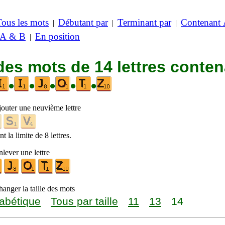
Tous les mots
Débutant par
Terminant par
Contenant
|
|
|
 A & B
En position
|
des mots de 14 lettres conte
•
•
•
•
•
jouter une neuvième lettre
t la limite de 8 lettres.
lever une lettre
anger la taille des mots
abétique
Tous par taille
11
13
14