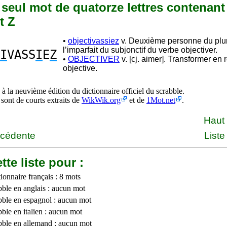
n seul mot de quatorze lettres contenant 
t Z
•
objectivassiez
v. Deuxième personne du plur
l’imparfait du subjonctif du verbe objectiver.
I
VASS
I
E
Z
•
OBJECTIVER
v. [cj. aimer]. Transformer en r
objective.
à la neuvième édition du dictionnaire officiel du scrabble.
 sont de courts extraits de
WikWik.org
et de
1Mot.net
.
Haut
écédente
Liste
tte liste pour :
ionnaire français : 8 mots
bble en anglais : aucun mot
bble en espagnol : aucun mot
ble en italien : aucun mot
bble en allemand : aucun mot