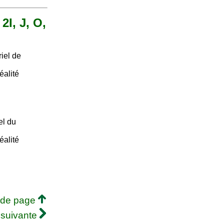
2I, J, O,
iel de
éalité
el du
éalité
 de page
 suivante