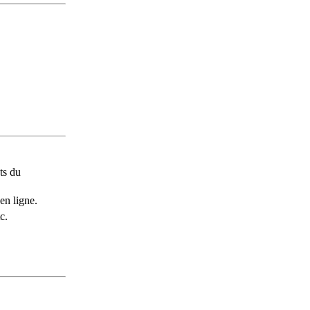
ts du
en ligne.
c.