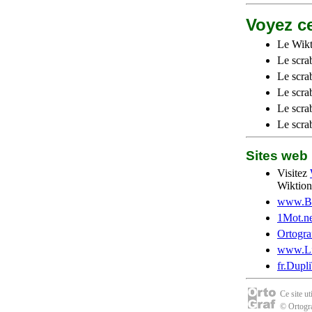
Voyez ce
Le Wikt
Le scra
Le scra
Le scrab
Le scra
Le scra
Sites we
Visitez
Wiktion
www.Be
1Mot.ne
Ortogra
www.Li
fr.Dupl
Ce site u
© Ortogra