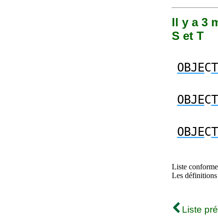
Il y a 3
S et T
OBJE
C
T
OBJE
C
T
OBJE
C
T
Liste conforme 
Les définitions
Liste pr