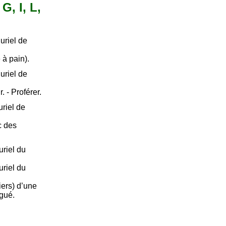
G, I, L,
uriel de
e à pain).
uriel de
. - Proférer.
riel de
c des
riel du
riel du
tiers) d’une
gué.