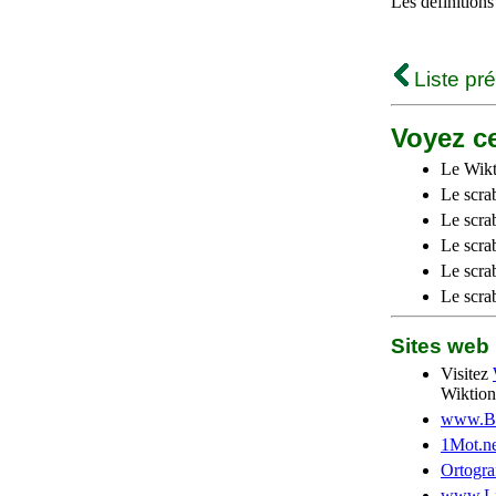
Les définitions
Liste pr
Voyez ce
Le Wikt
Le scra
Le scra
Le scrab
Le scra
Le scra
Sites we
Visitez
Wiktion
www.Be
1Mot.ne
Ortogra
www.Li