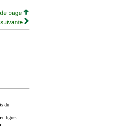
 de page
 suivante
ts du
en ligne.
c.