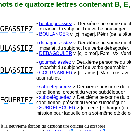
 mots de quatorze lettres contenant B, E, 
Z
•
boulangeassiez
v. Deuxième personne du pl
GE
A
S
S
I
E
Z
l’imparfait du subjonctif du verbe boulanger.
•
BOULANGER
v. [cj. nager]. Pétrir (de la pât
•
débagoulassiez
v. Deuxième personne du pl
UL
A
S
S
I
E
Z
l’imparfait du subjonctif du verbe débagouler.
•
DÉBAGOULER
v. [cj. aimer]. Fam., Vx. Vomir
•
gournablassiez
v. Deuxième personne du plu
l’imparfait du subjonctif du verbe gournabler.
BL
A
S
S
IEZ
•
GOURNABLER
v. [cj. aimer]. Mar. Fixer ave
gournables.
•
subdélégueriez
v. Deuxième personne du plu
conditionnel présent du verbe subdéléguer.
•
subdélègueriez
v. Deuxième personne du plu
E
G
UER
I
E
Z
conditionnel présent du verbe subdéléguer.
•
SUBDÉLÉGUER
v. [cj. céder]. Charger (un 
mission pour laquelle on a soi-même été délé
à la neuvième édition du dictionnaire officiel du scrabble.