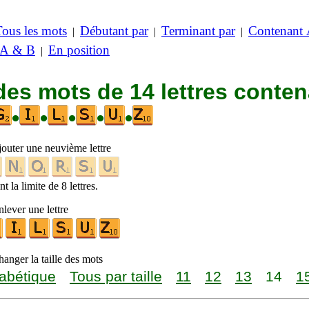
Tous les mots
Débutant par
Terminant par
Contenant
|
|
|
 A & B
En position
|
des mots de 14 lettres conte
•
•
•
•
•
jouter une neuvième lettre
t la limite de 8 lettres.
lever une lettre
anger la taille des mots
abétique
Tous par taille
11
12
13
14
1