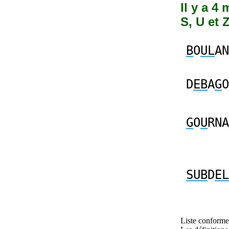
Il y a 4
S, U et 
B
O
UL
AN
D
EB
A
G
O
G
O
U
RNA
SUB
D
EL
Liste conforme 