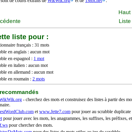
 sont de courts extraits de
WikWik.org
et de
1Mot.net
.
Haut
écédente
Liste
tte liste pour :
ionnaire français : 31 mots
bble en anglais : aucun mot
bble en espagnol :
1 mot
ble en italien : aucun mot
bble en allemand : aucun mot
bble en roumain :
2 mots
b recommandés
WikWik.org
- cherchez des mots et construisez des listes à partir des mo
naire.
stWordClub.com
et
www.Jette7.com
pour jouer au scrabble duplicate 
t
pour jouer avec les mots, les anagrammes, les suffixes, les préfixes, et
f.ws
pour chercher des mots.
stesDeMots.com
pour des listes de mots utiles au jeu de scrabble.