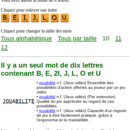
Vous avez atteint la limite de 8 lettres.
Cliquez pour enlever une lettre
Cliquez pour changer la taille des mots
Tous alphabétique
Tous par taille
10
11
12
Il y a un seul mot de dix lettres
contenant B, E, 2I, J, L, O et U
•
jouabilité
n.f. (Jeux vidéo) Ensemble des
possibilités d’action offertes au joueur par un jeu
vidéo.
•
jouabilité
n.f. (Jeux vidéo) (Par extension)
JOU
A
BILI
T
E
Qualité du jeu appréciée au regard de ces
possibilités.
•
jouabilité
n.f. (Jeux vidéo) Capacité d’un logiciel
de jeu à être facilement pratiqué, grâce à
l’ergonomie et la maniabilité…