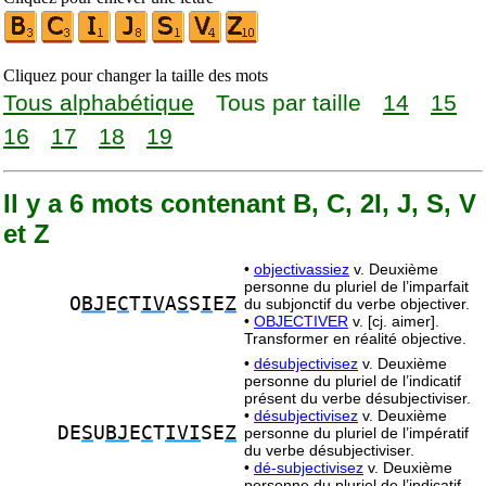
Cliquez pour changer la taille des mots
Tous alphabétique
Tous par taille
14
15
16
17
18
19
Il y a 6 mots contenant B, C, 2I, J, S, V
et Z
•
objectivassiez
v. Deuxième
personne du pluriel de l’imparfait
O
BJ
E
C
T
IV
A
S
S
I
E
Z
du subjonctif du verbe objectiver.
•
OBJECTIVER
v. [cj. aimer].
Transformer en réalité objective.
•
désubjectivisez
v. Deuxième
personne du pluriel de l’indicatif
présent du verbe désubjectiviser.
•
désubjectivisez
v. Deuxième
DE
S
U
BJ
E
C
T
IVI
SE
Z
personne du pluriel de l’impératif
du verbe désubjectiviser.
•
dé-subjectivisez
v. Deuxième
personne du pluriel de l’indicatif