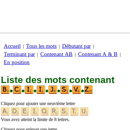
Accueil
Tous les mots
Débutant par
|
|
|
Terminant par
Contenant AB
Contenant A & B
|
|
|
En position
Liste des mots contenant
•
•
•
•
•
•
•
Cliquez pour ajouter une neuvième lettre
Vous avez atteint la limite de 8 lettres.
Cliquez pour enlever une lettre