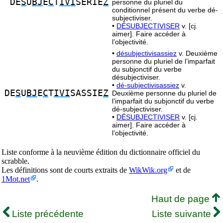
DE
S
U
BJ
E
C
T
IVI
SERIE
Z
personne du pluriel du
conditionnel présent du verbe dé-
subjectiviser.
•
DÉSUBJECTIVISER
v. [cj.
aimer]. Faire accéder à
l’objectivité.
•
désubjectivisassiez
v. Deuxième
personne du pluriel de l’imparfait
du subjonctif du verbe
désubjectiviser.
•
dé-subjectivisassiez
v.
DE
S
U
BJ
E
C
T
IVI
SASSIE
Z
Deuxième personne du pluriel de
l’imparfait du subjonctif du verbe
dé-subjectiviser.
•
DÉSUBJECTIVISER
v. [cj.
aimer]. Faire accéder à
l’objectivité.
Liste conforme à la neuvième édition du dictionnaire officiel du
scrabble.
Les définitions sont de courts extraits de
WikWik.org
et de
1Mot.net
.
Haut de page
Liste précédente
Liste suivante