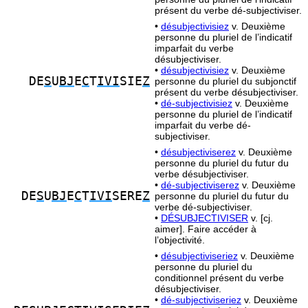
présent du verbe dé-subjectiviser.
•
désubjectivisiez
v. Deuxième
personne du pluriel de l’indicatif
imparfait du verbe
désubjectiviser.
•
désubjectivisiez
v. Deuxième
DE
S
U
BJ
E
C
T
IVI
SIE
Z
personne du pluriel du subjonctif
présent du verbe désubjectiviser.
•
dé-subjectivisiez
v. Deuxième
personne du pluriel de l’indicatif
imparfait du verbe dé-
subjectiviser.
•
désubjectiviserez
v. Deuxième
personne du pluriel du futur du
verbe désubjectiviser.
•
dé-subjectiviserez
v. Deuxième
DE
S
U
BJ
E
C
T
IVI
SERE
Z
personne du pluriel du futur du
verbe dé-subjectiviser.
•
DÉSUBJECTIVISER
v. [cj.
aimer]. Faire accéder à
l’objectivité.
•
désubjectiviseriez
v. Deuxième
personne du pluriel du
conditionnel présent du verbe
désubjectiviser.
•
dé-subjectiviseriez
v. Deuxième