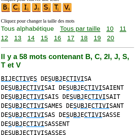
Cliquez pour changer la taille des mots
Tous alphabétique
Tous par taille
10
11
12
13
14
15
16
17
18
19
20
Il y a 58 mots contenant B, C, 2I, J, S,
T et V
BIJ
E
CTIV
E
S
DE
S
U
BJ
E
CTIVI
SA
DE
S
U
BJ
E
CTIVI
SAI DE
S
U
BJ
E
CTIVI
SAIENT
DE
S
U
BJ
E
CTIVI
SAIS DE
S
U
BJ
E
CTIVI
SAIT
DE
S
U
BJ
E
CTIVI
SAMES DE
S
U
BJ
E
CTIVI
SANT
DE
S
U
BJ
E
CTIVI
SAS DE
S
U
BJ
E
CTIVI
SASSE
DE
S
U
BJ
E
CTIVI
SASSENT
DE
S
U
BJ
E
CTIVI
SASSES