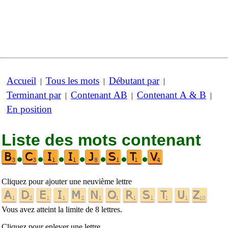
Accueil
Tous les mots
Débutant par
|
|
|
Terminant par
Contenant AB
Contenant A & B
|
|
|
En position
Liste des mots contenant
•
•
•
•
•
•
•
Cliquez pour ajouter une neuvième lettre
Vous avez atteint la limite de 8 lettres.
Cliquez pour enlever une lettre