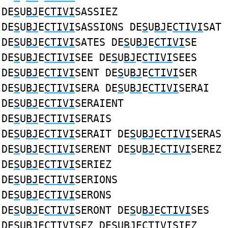
DE
S
U
BJ
E
CTIVI
SASSIEZ
DE
S
U
BJ
E
CTIVI
SASSIONS DE
S
U
BJ
E
CTIVI
SAT
DE
S
U
BJ
E
CTIVI
SATES DE
S
U
BJ
E
CTIVI
SE
DE
S
U
BJ
E
CTIVI
SEE DE
S
U
BJ
E
CTIVI
SEES
DE
S
U
BJ
E
CTIVI
SENT DE
S
U
BJ
E
CTIVI
SER
DE
S
U
BJ
E
CTIVI
SERA DE
S
U
BJ
E
CTIVI
SERAI
DE
S
U
BJ
E
CTIVI
SERAIENT
DE
S
U
BJ
E
CTIVI
SERAIS
DE
S
U
BJ
E
CTIVI
SERAIT DE
S
U
BJ
E
CTIVI
SERAS
DE
S
U
BJ
E
CTIVI
SERENT DE
S
U
BJ
E
CTIVI
SEREZ
DE
S
U
BJ
E
CTIVI
SERIEZ
DE
S
U
BJ
E
CTIVI
SERIONS
DE
S
U
BJ
E
CTIVI
SERONS
DE
S
U
BJ
E
CTIVI
SERONT DE
S
U
BJ
E
CTIVI
SES
DE
S
U
BJ
E
CTIVI
SEZ DE
S
U
BJ
E
CTIVI
SIEZ