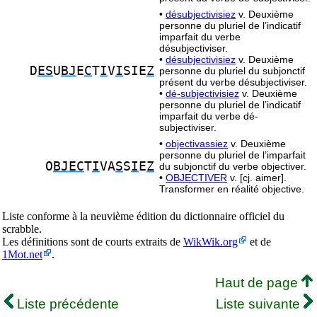
•
désubjectivisiez
v. Deuxième
personne du pluriel de l’indicatif
imparfait du verbe
désubjectiviser.
•
désubjectivisiez
v. Deuxième
D
ES
U
BJ
E
C
T
I
V
I
SIE
Z
personne du pluriel du subjonctif
présent du verbe désubjectiviser.
•
dé-subjectivisiez
v. Deuxième
personne du pluriel de l’indicatif
imparfait du verbe dé-
subjectiviser.
•
objectivassiez
v. Deuxième
personne du pluriel de l’imparfait
O
BJEC
T
I
VA
S
S
I
E
Z
du subjonctif du verbe objectiver.
•
OBJECTIVER
v. [cj. aimer].
Transformer en réalité objective.
Liste conforme à la neuvième édition du dictionnaire officiel du
scrabble.
Les définitions sont de courts extraits de
WikWik.org
et de
1Mot.net
.
Haut de page
Liste précédente
Liste suivante