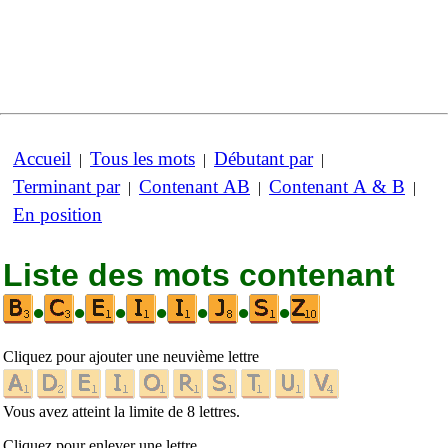
Accueil
Tous les mots
Débutant par
|
|
|
Terminant par
Contenant AB
Contenant A & B
|
|
|
En position
Liste des mots contenant
•
•
•
•
•
•
•
Cliquez pour ajouter une neuvième lettre
Vous avez atteint la limite de 8 lettres.
Cliquez pour enlever une lettre