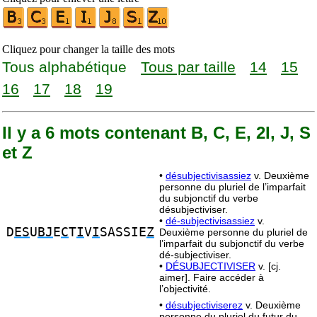
Cliquez pour changer la taille des mots
Tous alphabétique
Tous par taille
14
15
16
17
18
19
Il y a 6 mots contenant B, C, E, 2I, J, S
et Z
•
désubjectivisassiez
v. Deuxième
personne du pluriel de l’imparfait
du subjonctif du verbe
désubjectiviser.
•
dé-subjectivisassiez
v.
D
ES
U
BJ
E
C
T
I
V
I
SASSIE
Z
Deuxième personne du pluriel de
l’imparfait du subjonctif du verbe
dé-subjectiviser.
•
DÉSUBJECTIVISER
v. [cj.
aimer]. Faire accéder à
l’objectivité.
•
désubjectiviserez
v. Deuxième
personne du pluriel du futur du