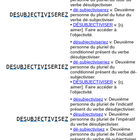
verbe désubjectiviser.
•
dé-subjectiviserez
v. Deuxième
D
ES
U
BJ
E
C
T
I
V
I
SERE
Z
personne du pluriel du futur du
verbe dé-subjectiviser.
•
DÉSUBJECTIVISER
v. [cj.
aimer]. Faire accéder à
l’objectivité.
•
désubjectiviseriez
v. Deuxième
personne du pluriel du
conditionnel présent du verbe
désubjectiviser.
•
dé-subjectiviseriez
v. Deuxième
D
ES
U
BJ
E
C
T
I
V
I
SERIE
Z
personne du pluriel du
conditionnel présent du verbe dé-
subjectiviser.
•
DÉSUBJECTIVISER
v. [cj.
aimer]. Faire accéder à
l’objectivité.
•
désubjectivisez
v. Deuxième
personne du pluriel de l’indicatif
présent du verbe désubjectiviser.
•
désubjectivisez
v. Deuxième
D
ES
U
BJ
E
C
T
I
V
I
SE
Z
personne du pluriel de l’impératif
du verbe désubjectiviser.
•
dé-subjectivisez
v. Deuxième
personne du pluriel de l’indicatif
présent du verbe dé-subjectiviser.