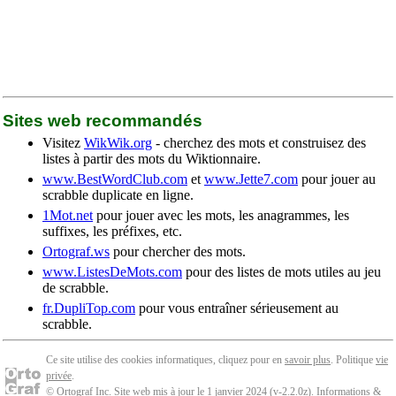
Sites web recommandés
Visitez
WikWik.org
- cherchez des mots et construisez des
listes à partir des mots du Wiktionnaire.
www.BestWordClub.com
et
www.Jette7.com
pour jouer au
scrabble duplicate en ligne.
1Mot.net
pour jouer avec les mots, les anagrammes, les
suffixes, les préfixes, etc.
Ortograf.ws
pour chercher des mots.
www.ListesDeMots.com
pour des listes de mots utiles au jeu
de scrabble.
fr.DupliTop.com
pour vous entraîner sérieusement au
scrabble.
Ce site utilise des cookies informatiques, cliquez pour en
savoir plus
. Politique
vie
privée
.
© Ortograf Inc. Site web mis à jour le 1 janvier 2024 (v-2.2.0
z
).
Informations &