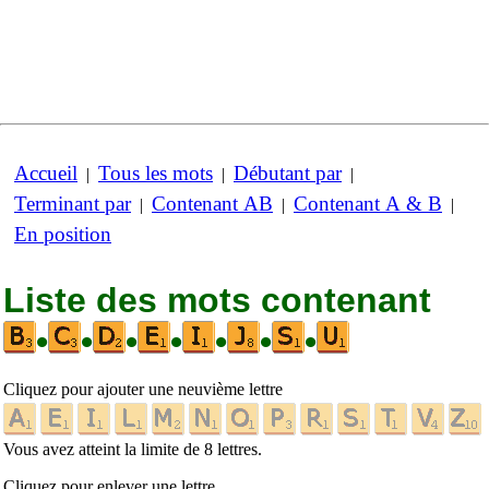
Accueil
Tous les mots
Débutant par
|
|
|
Terminant par
Contenant AB
Contenant A & B
|
|
|
En position
Liste des mots contenant
•
•
•
•
•
•
•
Cliquez pour ajouter une neuvième lettre
Vous avez atteint la limite de 8 lettres.
Cliquez pour enlever une lettre