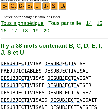
Cliquez pour changer la taille des mots
Tous alphabétique
Tous par taille
14
15
16
17
18
19
20
Il y a 38 mots contenant B, C, D, E, I,
J, S et U
DESUBJ
E
C
T
I
VISA
DESUBJ
E
C
T
I
VISE
PR
EJUDIC
IA
B
LE
S
DESUBJ
E
C
T
I
VISAI
DESUBJ
E
C
T
I
VISAS
DESUBJ
E
C
T
I
VISAT
DESUBJ
E
C
T
I
VISEE
DESUBJ
E
C
T
I
VISER
DESUBJ
E
C
T
I
VISES
DESUBJ
E
C
T
I
VISEZ
DESUBJ
E
C
T
I
VISAIS
DESUBJ
E
C
T
I
VISAIT
DESUBJ
E
C
T
I
VISANT
DESUBJ
E
C
T
I
VISEES