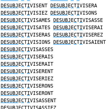
DESUBJ
E
C
T
I
VISENT
DESUBJ
E
C
T
I
VISERA
DESUBJ
E
C
T
I
VISIEZ
DESUBJ
E
C
T
I
VISONS
DESUBJ
E
C
T
I
VISAMES
DESUBJ
E
C
T
I
VISASSE
DESUBJ
E
C
T
I
VISATES
DESUBJ
E
C
T
I
VISERAI
DESUBJ
E
C
T
I
VISERAS
DESUBJ
E
C
T
I
VISEREZ
DESUBJ
E
C
T
I
VISIONS
DESUBJ
E
C
T
I
VISAIENT
DESUBJ
E
C
T
I
VISASSES
DESUBJ
E
C
T
I
VISERAIS
DESUBJ
E
C
T
I
VISERAIT
DESUBJ
E
C
T
I
VISERENT
DESUBJ
E
C
T
I
VISERIEZ
DESUBJ
E
C
T
I
VISERONS
DESUBJ
E
C
T
I
VISERONT
DESUBJ
E
C
T
I
VISASSENT
DESUBJ
E
C
T
I
VISASSIEZ