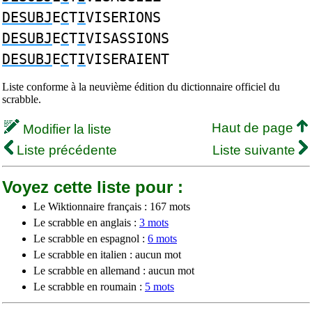
DESUBJ
E
C
T
I
VISERIONS
DESUBJ
E
C
T
I
VISASSIONS
DESUBJ
E
C
T
I
VISERAIENT
Liste conforme à la neuvième édition du dictionnaire officiel du
scrabble.
Haut de page
Modifier la liste
Liste précédente
Liste suivante
Voyez cette liste pour :
Le Wiktionnaire français : 167 mots
Le scrabble en anglais :
3 mots
Le scrabble en espagnol :
6 mots
Le scrabble en italien : aucun mot
Le scrabble en allemand : aucun mot
Le scrabble en roumain :
5 mots