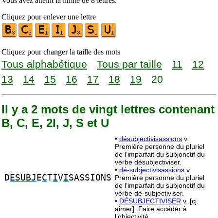
Vous avez atteint la limite de 8 lettres.
Cliquez pour enlever une lettre
Cliquez pour changer la taille des mots
Tous alphabétique
Tous par taille
11
12
13
14
15
16
17
18
19
20
Il y a 2 mots de vingt lettres contenant
B, C, E, 2I, J, S et U
•
désubjectivisassions
v.
Première personne du pluriel
de l’imparfait du subjonctif du
verbe désubjectiviser.
•
dé-subjectivisassions
v.
D
ESUBJ
E
C
T
I
V
I
SASSIONS
Première personne du pluriel
de l’imparfait du subjonctif du
verbe dé-subjectiviser.
•
DÉSUBJECTIVISER
v. [cj.
aimer]. Faire accéder à
l’objectivité.