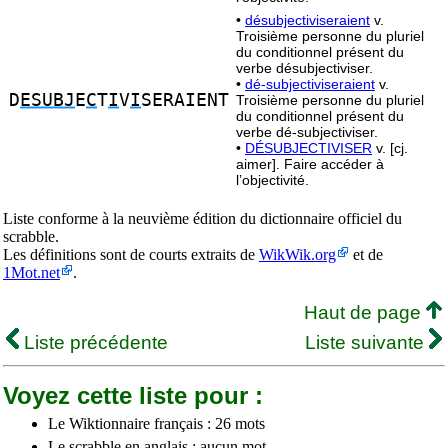
•
désubjectiviseraient
v.
Troisième personne du pluriel
du conditionnel présent du
verbe désubjectiviser.
•
dé-subjectiviseraient
v.
D
ESUBJ
E
C
T
I
V
I
SERAIENT
Troisième personne du pluriel
du conditionnel présent du
verbe dé-subjectiviser.
•
DÉSUBJECTIVISER
v. [cj.
aimer]. Faire accéder à
l’objectivité.
Liste conforme à la neuvième édition du dictionnaire officiel du
scrabble.
Les définitions sont de courts extraits de
WikWik.org
et de
1Mot.net
.
Haut de page
Liste précédente
Liste suivante
Voyez cette liste pour :
Le Wiktionnaire français : 26 mots
Le scrabble en anglais : aucun mot