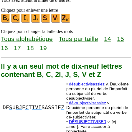
Vous avez atteint la limite de 8 lettres.
Cliquez pour enlever une lettre
Cliquez pour changer la taille des mots
Tous alphabétique
Tous par taille
14
15
16
17
18
19
Il y a un seul mot de dix-neuf lettres
contenant B, C, 2I, J, S, V et Z
•
désubjectivisassiez
v. Deuxième
personne du pluriel de l’imparfait
du subjonctif du verbe
désubjectiviser.
•
dé-subjectivisassiez
v.
DE
S
U
BJ
E
C
T
IVI
SASSIE
Z
Deuxième personne du pluriel de
l’imparfait du subjonctif du verbe
dé-subjectiviser.
•
DÉSUBJECTIVISER
v. [cj.
aimer]. Faire accéder à
l’objectivité.