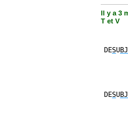
Il y a 3
T et V
DE
S
U
BJ
DE
S
U
BJ