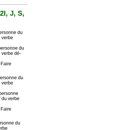
I, J, S,
personne du
u verbe
personne du
u verbe dé-
. Faire
ersonne du
u verbe
personne
if du verbe
. Faire
ersonne du
erbe