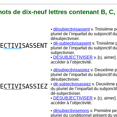
 mots de dix-neuf lettres contenant B, C, 2
•
désubjectivisassent
v. Troisième 
pluriel de l’imparfait du subjonctif d
désubjectiviser.
•
dé-subjectivisassent
v. Troisième 
E
CTIVI
SASSENT
pluriel de l’imparfait du subjonctif d
subjectiviser.
•
DÉSUBJECTIVISER
v. [cj. aimer]
accéder à l’objectivité.
•
désubjectivisassiez
v. Deuxième p
pluriel de l’imparfait du subjonctif d
désubjectiviser.
•
dé-subjectivisassiez
v. Deuxième 
E
CTIVI
SASSIEZ
du pluriel de l’imparfait du subjonct
dé-subjectiviser.
•
DÉSUBJECTIVISER
v. [cj. aimer]
accéder à l’objectivité.
•
désubjectiviserions
v. Première p
pluriel du conditionnel présent du v