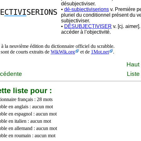
désubjectiviser.
•
dé-subjectiviserions
v. Première p
E
CTIVI
SERIONS
pluriel du conditionnel présent du v
subjectiviser.
•
DÉSUBJECTIVISER
v. [cj. aimer]
accéder à l’objectivité.
à la neuvième édition du dictionnaire officiel du scrabble.
 sont de courts extraits de
WikWik.org
et de
1Mot.net
.
Haut
écédente
Liste
tte liste pour :
ionnaire français : 28 mots
bble en anglais : aucun mot
bble en espagnol : aucun mot
ble en italien : aucun mot
bble en allemand : aucun mot
bble en roumain : aucun mot