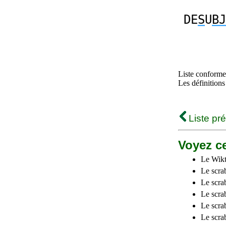
DE
S
U
BJ
Liste conforme 
Les définitions
Liste pr
Voyez ce
Le Wikt
Le scra
Le scra
Le scrab
Le scra
Le scra