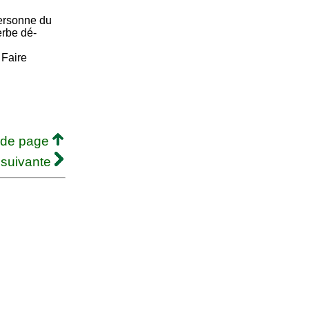
ersonne du
erbe dé-
. Faire
 de page
 suivante