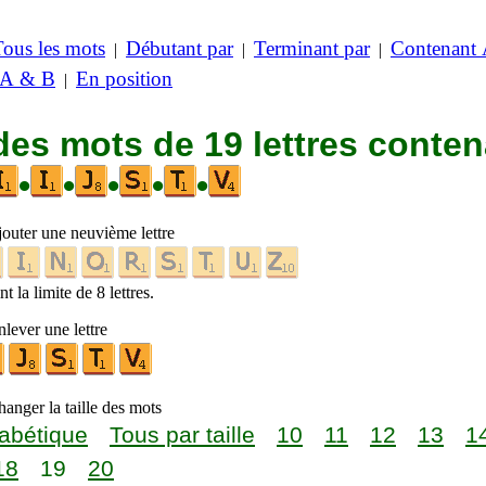
Tous les mots
Débutant par
Terminant par
Contenant
|
|
|
 A & B
En position
|
des mots de 19 lettres conte
•
•
•
•
•
jouter une neuvième lettre
t la limite de 8 lettres.
lever une lettre
anger la taille des mots
abétique
Tous par taille
10
11
12
13
1
18
19
20