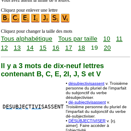
Vous avez atteint la limite de 8 lettres.
Cliquez pour enlever une lettre
Cliquez pour changer la taille des mots
Tous alphabétique
Tous par taille
10
11
12
13
14
15
16
17
18
19
20
Il y a 3 mots de dix-neuf lettres
contenant B, C, E, 2I, J, S et V
•
désubjectivisassent
v. Troisième
personne du pluriel de l’imparfait
du subjonctif du verbe
désubjectiviser.
•
dé-subjectivisassent
v.
D
ES
U
BJ
E
C
T
IVI
SASSENT
Troisième personne du pluriel de
l’imparfait du subjonctif du verbe
dé-subjectiviser.
•
DÉSUBJECTIVISER
v. [cj.
aimer]. Faire accéder à
l’objectivité.