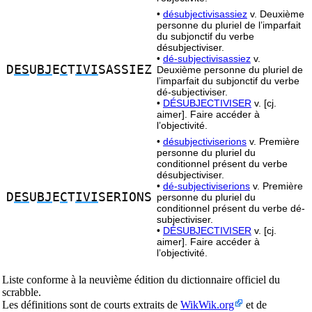
•
désubjectivisassiez
v. Deuxième
personne du pluriel de l’imparfait
du subjonctif du verbe
désubjectiviser.
•
dé-subjectivisassiez
v.
D
ES
U
BJ
E
C
T
IVI
SASSIEZ
Deuxième personne du pluriel de
l’imparfait du subjonctif du verbe
dé-subjectiviser.
•
DÉSUBJECTIVISER
v. [cj.
aimer]. Faire accéder à
l’objectivité.
•
désubjectiviserions
v. Première
personne du pluriel du
conditionnel présent du verbe
désubjectiviser.
•
dé-subjectiviserions
v. Première
D
ES
U
BJ
E
C
T
IVI
SERIONS
personne du pluriel du
conditionnel présent du verbe dé-
subjectiviser.
•
DÉSUBJECTIVISER
v. [cj.
aimer]. Faire accéder à
l’objectivité.
Liste conforme à la neuvième édition du dictionnaire officiel du
scrabble.
Les définitions sont de courts extraits de
WikWik.org
et de