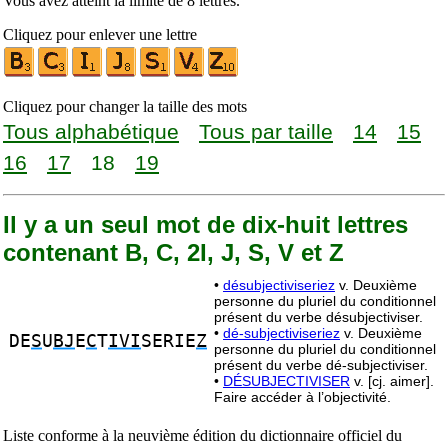
Vous avez atteint la limite de 8 lettres.
Cliquez pour enlever une lettre
Cliquez pour changer la taille des mots
Tous alphabétique
Tous par taille
14
15
16
17
18
19
Il y a un seul mot de dix-huit lettres
contenant B, C, 2I, J, S, V et Z
•
désubjectiviseriez
v. Deuxième
personne du pluriel du conditionnel
présent du verbe désubjectiviser.
•
dé-subjectiviseriez
v. Deuxième
DE
S
U
BJ
E
C
T
IVI
SERIE
Z
personne du pluriel du conditionnel
présent du verbe dé-subjectiviser.
•
DÉSUBJECTIVISER
v. [cj. aimer].
Faire accéder à l’objectivité.
Liste conforme à la neuvième édition du dictionnaire officiel du