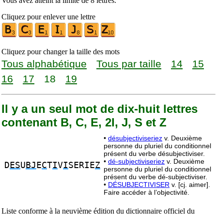
Vous avez atteint la limite de 8 lettres.
Cliquez pour enlever une lettre
Cliquez pour changer la taille des mots
Tous alphabétique
Tous par taille
14
15
16
17
18
19
Il y a un seul mot de dix-huit lettres
contenant B, C, E, 2I, J, S et Z
•
désubjectiviseriez
v. Deuxième
personne du pluriel du conditionnel
présent du verbe désubjectiviser.
•
dé-subjectiviseriez
v. Deuxième
D
ES
U
BJ
E
C
T
I
V
I
SERIE
Z
personne du pluriel du conditionnel
présent du verbe dé-subjectiviser.
•
DÉSUBJECTIVISER
v. [cj. aimer].
Faire accéder à l’objectivité.
Liste conforme à la neuvième édition du dictionnaire officiel du