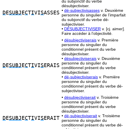
du subjonctif du verbe
désubjectiviser.
•
dé-subjectivisasses
v. Deuxième
D
E
SUBJ
E
C
T
I
VI
S
ASSES
personne du singulier de l’imparfait
du subjonctif du verbe dé-
subjectiviser.
•
DÉSUBJECTIVISER
v. [cj. aimer].
Faire accéder à l’objectivité.
•
désubjectiviserais
v. Première
personne du singulier du
conditionnel présent du verbe
désubjectiviser.
•
désubjectiviserais
v. Deuxième
personne du singulier du
D
E
SUBJ
E
C
T
I
VI
S
ERAIS
conditionnel présent du verbe
désubjectiviser.
•
dé-subjectiviserais
v. Première
personne du singulier du
conditionnel présent du verbe dé-
subjectiviser.
•
désubjectiviserait
v. Troisième
personne du singulier du
conditionnel présent du verbe
désubjectiviser.
•
dé-subjectiviserait
v. Troisième
D
E
SUBJ
E
C
T
I
VI
S
ERAIT
personne du singulier du
conditionnel présent du verbe dé-