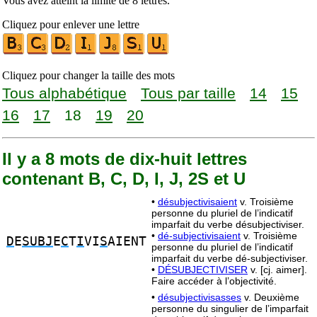
Vous avez atteint la limite de 8 lettres.
Cliquez pour enlever une lettre
Cliquez pour changer la taille des mots
Tous alphabétique
Tous par taille
14
15
16
17
18
19
20
Il y a 8 mots de dix-huit lettres
contenant B, C, D, I, J, 2S et U
•
désubjectivisaient
v. Troisième
personne du pluriel de l’indicatif
imparfait du verbe désubjectiviser.
•
dé-subjectivisaient
v. Troisième
D
E
SUBJ
E
C
T
I
VI
S
AIENT
personne du pluriel de l’indicatif
imparfait du verbe dé-subjectiviser.
•
DÉSUBJECTIVISER
v. [cj. aimer].
Faire accéder à l’objectivité.
•
désubjectivisasses
v. Deuxième
personne du singulier de l’imparfait