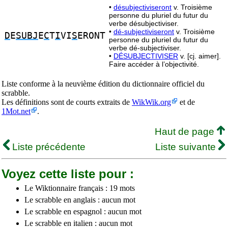
•
désubjectiviseront
v. Troisième
personne du pluriel du futur du
verbe désubjectiviser.
•
dé-subjectiviseront
v. Troisième
D
E
SUBJ
E
C
T
I
VI
S
ERONT
personne du pluriel du futur du
verbe dé-subjectiviser.
•
DÉSUBJECTIVISER
v. [cj. aimer].
Faire accéder à l’objectivité.
Liste conforme à la neuvième édition du dictionnaire officiel du
scrabble.
Les définitions sont de courts extraits de
WikWik.org
et de
1Mot.net
.
Haut de page
Liste précédente
Liste suivante
Voyez cette liste pour :
Le Wiktionnaire français : 19 mots
Le scrabble en anglais : aucun mot
Le scrabble en espagnol : aucun mot
Le scrabble en italien : aucun mot