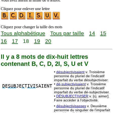
Vous avez atteint la limite de 8 lettres.
Cliquez pour enlever une lettre
Cliquez pour changer la taille des mots
Tous alphabétique
Tous par taille
14
15
16
17
18
19
20
Il y a 8 mots de dix-huit lettres
contenant B, C, D, 2I, S, U et V
•
désubjectivisaient
v. Troisième
personne du pluriel de l’indicatif
imparfait du verbe désubjectiviser.
•
dé-subjectivisaient
v. Troisième
D
E
SUB
JE
C
T
IVI
SAIENT
personne du pluriel de l’indicatif
imparfait du verbe dé-subjectiviser.
•
DÉSUBJECTIVISER
v. [cj. aimer].
Faire accéder à l’objectivité.
•
désubjectivisasses
v. Deuxième
personne du singulier de l’imparfait