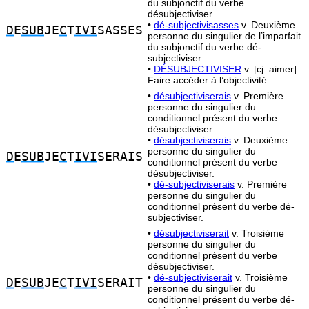
du subjonctif du verbe
désubjectiviser.
•
dé-subjectivisasses
v. Deuxième
D
E
SUB
JE
C
T
IVI
SASSES
personne du singulier de l’imparfait
du subjonctif du verbe dé-
subjectiviser.
•
DÉSUBJECTIVISER
v. [cj. aimer].
Faire accéder à l’objectivité.
•
désubjectiviserais
v. Première
personne du singulier du
conditionnel présent du verbe
désubjectiviser.
•
désubjectiviserais
v. Deuxième
personne du singulier du
D
E
SUB
JE
C
T
IVI
SERAIS
conditionnel présent du verbe
désubjectiviser.
•
dé-subjectiviserais
v. Première
personne du singulier du
conditionnel présent du verbe dé-
subjectiviser.
•
désubjectiviserait
v. Troisième
personne du singulier du
conditionnel présent du verbe
désubjectiviser.
•
dé-subjectiviserait
v. Troisième
D
E
SUB
JE
C
T
IVI
SERAIT
personne du singulier du
conditionnel présent du verbe dé-