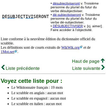
•
désubjectiviseront
v. Troisième
personne du pluriel du futur du
verbe désubjectiviser.
•
dé-subjectiviseront
v. Troisième
D
E
SUB
JE
C
T
IVI
SERONT
personne du pluriel du futur du
verbe dé-subjectiviser.
•
DÉSUBJECTIVISER
v. [cj. aimer].
Faire accéder à l’objectivité.
Liste conforme à la neuvième édition du dictionnaire officiel du
scrabble.
Les définitions sont de courts extraits de
WikWik.org
et de
1Mot.net
.
Haut de page
Liste précédente
Liste suivante
Voyez cette liste pour :
Le Wiktionnaire français : 19 mots
Le scrabble en anglais : aucun mot
Le scrabble en espagnol : aucun mot
Le scrabble en italien : aucun mot